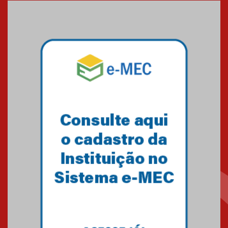
Medicina em Alphaville
09.03.2026
Mackenzie mobiliza campanha
solidária para apoiar famílias em
Minas Gerais
05.03.2026
Primeiro culto do ano ressalta o
agradecimento
27.02.2026
Mackenzie recepciona calouros
do primeiro semestre de 2026
06.02.2026