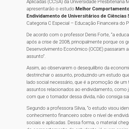
Aplicadas (CCSA) da Universidade Presbiteriana Ma
apresentarão o estudo
Melhor Comportamento, 
Endividamento de Universitários de Ciências 
Categoria C Especial – Educação Financeira do
De acordo com o professor Denis Forte, “a educ
após a crise de 2008, principalmente porque os 
Desenvolvimento Econômico (OCDE) passaram a in
assunto”.
Assim, ao observarem o desequilíbrio da economia
destrinchar o assunto, produzindo um estudo qu
lado social necessário, que é a promoção de um
assuntos relacionados ao endividamento, como j
com que o tomador dessa dívida, não consiga sai
Segundo a professora Silvia, “o estudo visou ide
conhecimento financeiro sobre o nível de endivid
sociais e aplicadas. Dessa forma, o material che