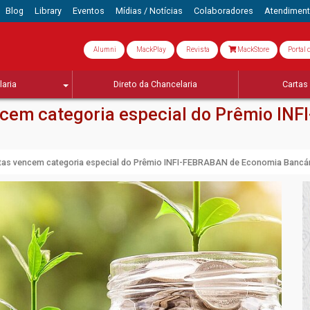
Blog
Library
Eventos
Mídias / Notícias
Colaboradores
Atendimen
Alumni
MackPlay
Revista
MackStore
Portal 
aria
Direto da Chancelaria
Cartas 
cem categoria especial do Prêmio IN
as vencem categoria especial do Prêmio INFI-FEBRABAN de Economia Bancár