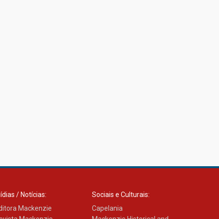
ídias / Notícias:
Sociais e Culturais:
ditora Mackenzie
Capelania
evista Mackenzie
Mackenzie Historical and