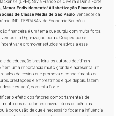
ckenzie (UPM), Silvia Franco de Oliveira e Denis Forte,
Menor Endividamento! Alfabetização Financeira e
Sociais de Classe Média de São Paulo
, vencedor da
 Prêmio INFI-FEBRABAN de Economia Bancária.
ação financeira é um tema que surgiu com muita força
governos e a Organização para a Cooperação e
centivar e promover estudos relativos a esse
 e da educação brasileira, os autores decidiram
e “tem uma importância muito grande e apresenta um
 trabalho de ensino que promova o conhecimento de
uros, prestações e empréstimos e que depois, fazem
r desse estado”, comenta Forte.
ntificar o efeito dos fatores comportamentais de
amento dos estudantes universitários de ciências
gou à conclusão de que é necessário focar na influência