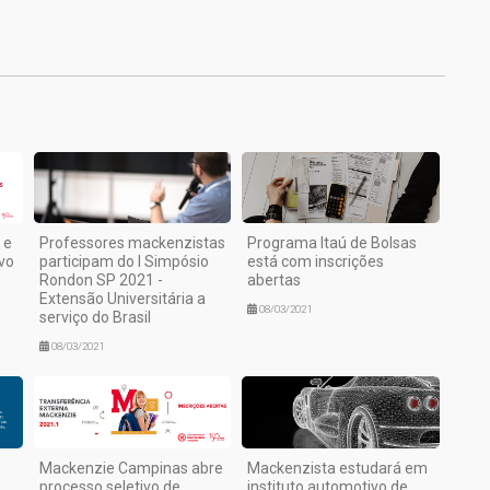
1
 e
Professores mackenzistas
Programa Itaú de Bolsas
vo
participam do I Simpósio
está com inscrições
Rondon SP 2021 -
abertas
Extensão Universitária a
08/03/2021
serviço do Brasil
08/03/2021
Mackenzie Campinas abre
Mackenzista estudará em
processo seletivo de
instituto automotivo de