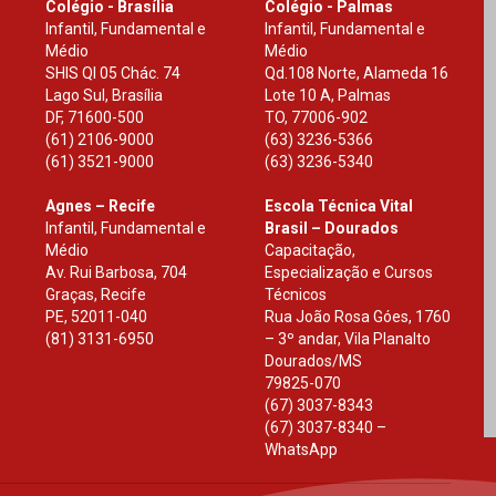
Colégio - Brasília
Colégio - Palmas
Infantil, Fundamental e
Infantil, Fundamental e
Médio
Médio
SHIS Ql 05 Chác. 74
Qd.108 Norte, Alameda 16
Lago Sul, Brasília
Lote 10 A, Palmas
DF
,
71600-500
TO
,
77006-902
(61) 2106-9000
(63) 3236-5366
(61) 3521-9000
(63) 3236-5340
Agnes – Recife
Escola Técnica Vital
Infantil, Fundamental e
Brasil – Dourados
Médio
Capacitação,
Av. Rui Barbosa, 704
Especialização e Cursos
Graças, Recife
Técnicos
PE
,
52011-040
Rua João Rosa Góes, 1760
(81) 3131-6950
– 3º andar, Vila Planalto
Dourados
/
MS
79825-070
(67) 3037-8343
(67) 3037-8340 –
WhatsApp