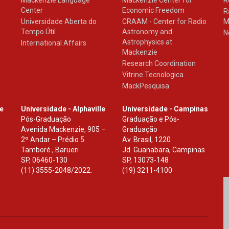
Center
Economic Freedom
R
Universidade Aberta do
CRAAM - Center for Radio
M
Tempo Útil
Astronomy and
N
Astrophysics at
International Affairs
Mackenzie
Research Coordination
Vitrine Tecnologica
MackPesquisa
le
Universidade - Alphaville
Universidade - Campinas
Pós-Graduação
Graduação e Pós-
Avenida Mackenzie, 905 –
Graduação
2º Andar – Prédio 5
Av. Brasil, 1220
Tamboré , Barueri
Jd. Guanabara, Campinas
SP
,
06460-130
SP
,
13073-148
(11) 3555-2048/2022.
(19) 3211-4100