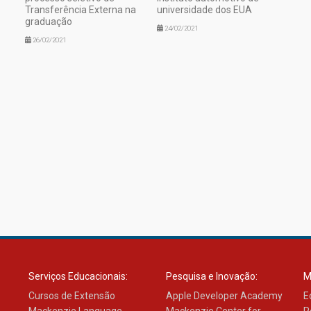
Transferência Externa na
universidade dos EUA
graduação
24/02/2021
26/02/2021
Serviços Educacionais:
Pesquisa e Inovação:
M
Cursos de Extensão
Apple Developer Academy
E
Mackenzie Language
Mackenzie Center for
R