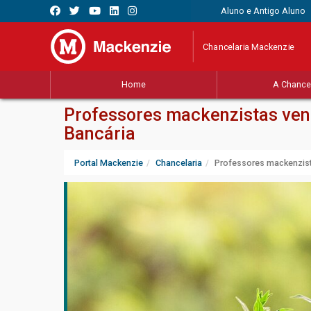
Aluno e Antigo Aluno
Chancelaria Mackenzie
Home
A Chancel
Professores mackenzistas ven
Bancária
Portal Mackenzie
Chancelaria
Professores mackenzist