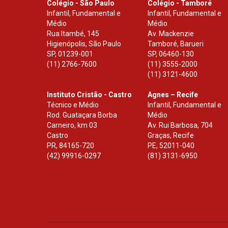
Colégio - São Paulo
Colégio - Tamboré
Infantil, Fundamental e
Infantil, Fundamental e
Médio
Médio
Rua Itambé, 145
Av. Mackenzie
Higienópolis, São Paulo
Tamboré, Barueri
SP
,
01239-001
SP
,
06460-130
(11) 2766-7600
(11) 3555-2000
(11) 3121-4600
Instituto Cristão - Castro
Agnes – Recife
Técnico e Médio
Infantil, Fundamental e
Rod. Guataçara Borba
Médio
Carneiro, km 03
Av. Rui Barbosa, 704
Castro
Graças, Recife
PR
,
84165-720
PE
,
52011-040
(42) 99916-0297
(81) 3131-6950