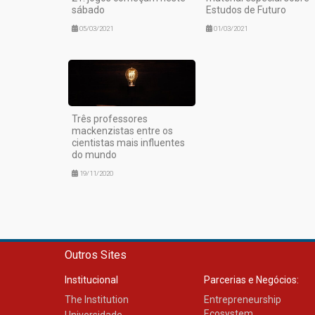
sábado
Estudos de Futuro
05/03/2021
01/03/2021
Três professores
mackenzistas entre os
cientistas mais influentes
do mundo
19/11/2020
Outros Sites
Institucional
Parcerias e Negócios:
The Institution
Entrepreneurship
Ecosystem
Universidade