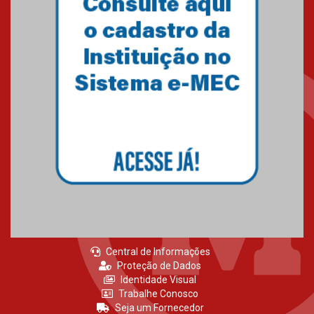
Primeiro culto do ano ressalta o
agradecimento
27.02.2026
Mackenzie recepciona calouros
do primeiro semestre de 2026
06.02.2026
Central de Informações
Proteção de Dados
Identidade Visual
Trabalhe Conosco
Seja um Fornecedor