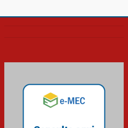
Confira como foi o culto mensal
de março
26.03.2026
Cerimônia do Jaleco marca
entrada de novos alunos de
Medicina em Alphaville
09.03.2026
Mackenzie mobiliza campanha
solidária para apoiar famílias em
Minas Gerais
05.03.2026