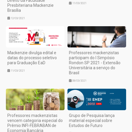
Direito da Faculdade
11/03/2021
Presbiteriana Mackenzie
Brasília
12/03/2021
Mackenzie divulga edital e
Professores mackenzistas
datas do processo seletivo
participam do I Simpósio
para Graduação EaD
Rondon SP 2021 - Extensão
Universitária a serviço do
11/03/2021
Brasil
08/03/2021
Professores mackenzistas
Grupo de Pesquisa lança
vencem categoria especial do
material especial sobre
Prêmio INFI-FEBRABAN de
Estudos de Futuro
Economia Bancária