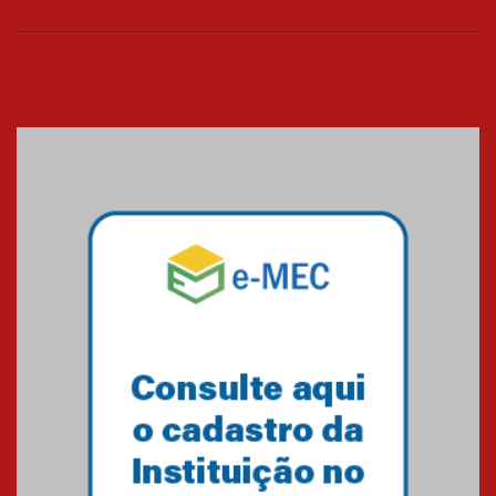
Cerimônia do Jaleco marca
entrada de novos alunos de
Medicina em Alphaville
09.03.2026
Mackenzie mobiliza campanha
solidária para apoiar famílias em
Minas Gerais
05.03.2026
Primeiro culto do ano ressalta o
agradecimento
27.02.2026