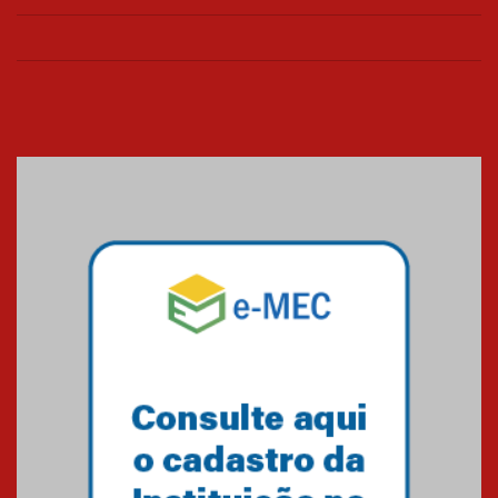
de março
26.03.2026
Cerimônia do Jaleco marca
entrada de novos alunos de
Medicina em Alphaville
09.03.2026
Mackenzie mobiliza campanha
solidária para apoiar famílias em
Minas Gerais
05.03.2026
Primeiro culto do ano ressalta o
agradecimento
27.02.2026