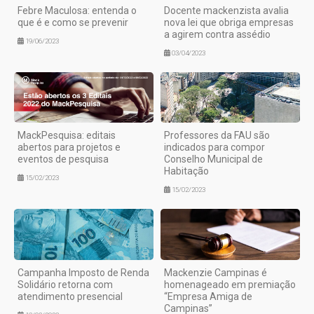
Febre Maculosa: entenda o
Docente mackenzista avalia
que é e como se prevenir
nova lei que obriga empresas
a agirem contra assédio
19/06/2023
03/04/2023
MackPesquisa: editais
Professores da FAU são
abertos para projetos e
indicados para compor
eventos de pesquisa
Conselho Municipal de
Habitação
15/02/2023
15/02/2023
Campanha Imposto de Renda
Mackenzie Campinas é
Solidário retorna com
homenageado em premiação
atendimento presencial
“Empresa Amiga de
Campinas”