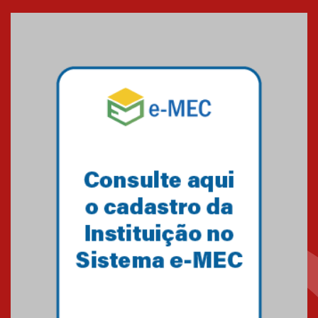
entrada de novos alunos de
Medicina em Alphaville
09.03.2026
Mackenzie mobiliza campanha
solidária para apoiar famílias em
Minas Gerais
05.03.2026
Primeiro culto do ano ressalta o
agradecimento
27.02.2026
Mackenzie recepciona calouros
do primeiro semestre de 2026
06.02.2026