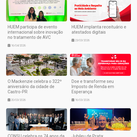
HUEM participa de evento
HUEM implanta receituário e
internacional sobre inovação
atestados digitais
no tratamento de AVC
23/03/2026
16/04/2026
O Mackenzie celebra o 322º
Doe e transforme seu
aniversário da cidade de
Imposto de Renda em
Castro-PR
Esperança
20/03/2026
16/03/2026
CONSU celebra os 74 anos da
Jubileu de Prata: