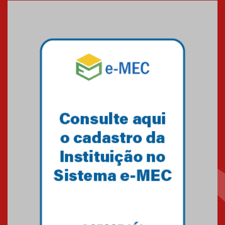
Medicina em Alphaville
09.03.2026
Mackenzie mobiliza campanha
solidária para apoiar famílias em
Minas Gerais
05.03.2026
Primeiro culto do ano ressalta o
agradecimento
27.02.2026
Mackenzie recepciona calouros
do primeiro semestre de 2026
06.02.2026