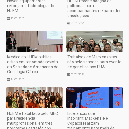
Novos equipamentos
HUEM recebe doação de
reforçam oftalmologia do
poltronas para
HUEM
acompanhantes de pacientes
oncológicos
16/03/2026
30/01/2026
Médico do HUEM publica
Trabalhos de Mackenzistas
artigo em renomada revista
são selecionados para evento
da Sociedade Americana de
de genética nos EUA
Oncologia Clínica
07/01/2026
14/01/2026
HUEM é habilitado pelo MEC
Lideranças que
para residência
inspiram: Mackenzie e
multiprofissional em três
Copacol realizam
programas estratégicos
treinamento para mais de