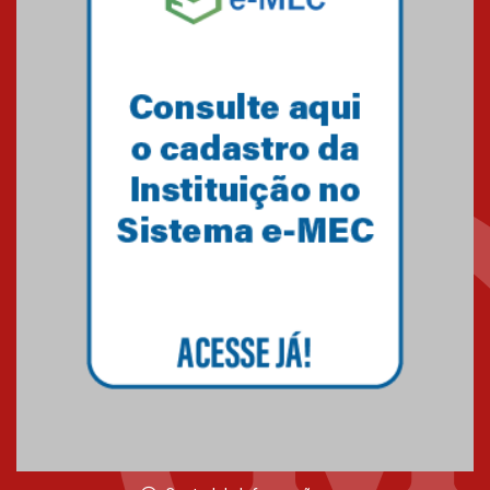
Minas Gerais
05.03.2026
Primeiro culto do ano ressalta o
agradecimento
27.02.2026
Mackenzie recepciona calouros
do primeiro semestre de 2026
06.02.2026