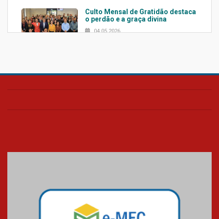
Culto Mensal de Gratidão destaca
o perdão e a graça divina
04.05.2026
Confira como foi o culto mensal
de março
26.03.2026
Cerimônia do Jaleco marca
entrada de novos alunos de
Medicina em Alphaville
09.03.2026
Mackenzie mobiliza campanha
solidária para apoiar famílias em