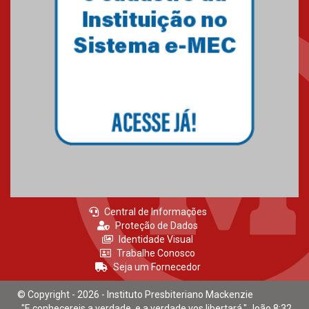
Mackenzie recepciona calouros
do primeiro semestre de 2026
06.02.2026
Central de Informações
Proteção de Dados
Identidade Visual
Trabalhe Conosco
Seja um Fornecedor
© Copyright - 2026 - Instituto Presbiteriano Mackenzie
"E conhecereis a verdade, e a verdade vos libertará." João 8:32