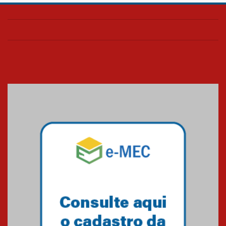
Confira como foi o culto mensal
de março
26.03.2026
Cerimônia do Jaleco marca
entrada de novos alunos de
Medicina em Alphaville
09.03.2026
Mackenzie mobiliza campanha
solidária para apoiar famílias em
Minas Gerais
05.03.2026
Primeiro culto do ano ressalta o
agradecimento
27.02.2026