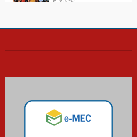
04.05.2026
Confira como foi o culto mensal
de março
26.03.2026
Cerimônia do Jaleco marca
entrada de novos alunos de
Medicina em Alphaville
09.03.2026
Mackenzie mobiliza campanha
solidária para apoiar famílias em
Minas Gerais
05.03.2026