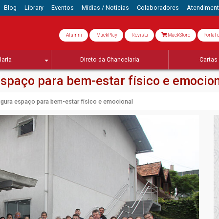
Blog
Library
Eventos
Mídias / Notícias
Colaboradores
Atendimen
Alumni
MackPlay
Revista
MackStore
Portal 
aria
Direto da Chancelaria
Cartas 
spaço para bem-estar físico e emocio
ugura espaço para bem-estar físico e emocional