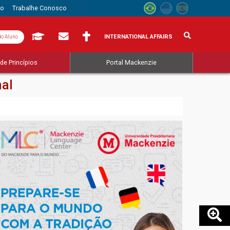
to
Trabalhe Conosco
INTERNATIONAL AFFAIRS
do Aluno
de Princípios
Portal Mackenzie
nal