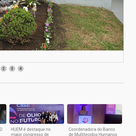
Inau
2
3
4
3D
HUEM é destaque no
Coordenadora do Banco
maior congresso de
de Multitecidos Humanos