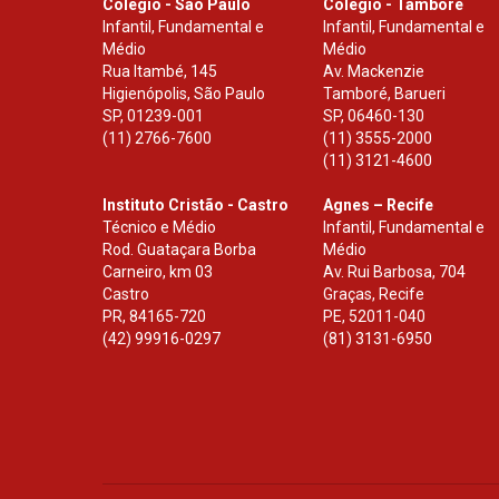
Colégio - São Paulo
Colégio - Tamboré
Infantil, Fundamental e
Infantil, Fundamental e
Médio
Médio
Rua Itambé, 145
Av. Mackenzie
Higienópolis, São Paulo
Tamboré, Barueri
SP
,
01239-001
SP
,
06460-130
(11) 2766-7600
(11) 3555-2000
(11) 3121-4600
Instituto Cristão - Castro
Agnes – Recife
Técnico e Médio
Infantil, Fundamental e
Rod. Guataçara Borba
Médio
Carneiro, km 03
Av. Rui Barbosa, 704
Castro
Graças, Recife
PR
,
84165-720
PE
,
52011-040
(42) 99916-0297
(81) 3131-6950