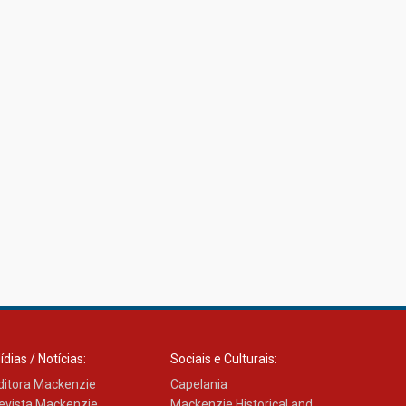
ídias / Notícias:
Sociais e Culturais:
ditora Mackenzie
Capelania
evista Mackenzie
Mackenzie Historical and