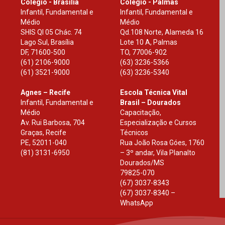
Colégio - Brasília
Colégio - Palmas
Infantil, Fundamental e
Infantil, Fundamental e
Médio
Médio
SHIS Ql 05 Chác. 74
Qd.108 Norte, Alameda 16
Lago Sul, Brasília
Lote 10 A, Palmas
DF
,
71600-500
TO
,
77006-902
(61) 2106-9000
(63) 3236-5366
(61) 3521-9000
(63) 3236-5340
Agnes – Recife
Escola Técnica Vital
Infantil, Fundamental e
Brasil – Dourados
Médio
Capacitação,
Av. Rui Barbosa, 704
Especialização e Cursos
Graças, Recife
Técnicos
PE
,
52011-040
Rua João Rosa Góes, 1760
(81) 3131-6950
– 3º andar, Vila Planalto
Dourados
/
MS
79825-070
(67) 3037-8343
(67) 3037-8340 –
WhatsApp