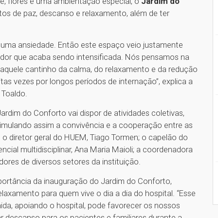
e, flores e uma ambientação especial, o
Jardim do
os de paz, descanso e relaxamento, além de ter
, uma ansiedade. Então este espaço veio justamente
e a dor que acaba sendo intensificada. Nós pensamos na
 aquele cantinho da calma, do relaxamento e da redução
as vezes por longos períodos de internação”, explica a
 Toaldo.
rdim do Conforto vai dispor de atividades coletivas,
timulando assim a convivência e a cooperação entre as
o diretor geral do HUEM, Tiago Tormen; o capelão do
tencial multidisciplinar, Ana Maria Maioli; a coordenadora
dores de diversos setores da instituição.
portância da inauguração do Jardim do Conforto,
laxamento para quem vive o dia a dia do hospital. “Esse
a, apoiando o hospital, pode favorecer os nossos
ar descanso para os pacientes e familiares durante a