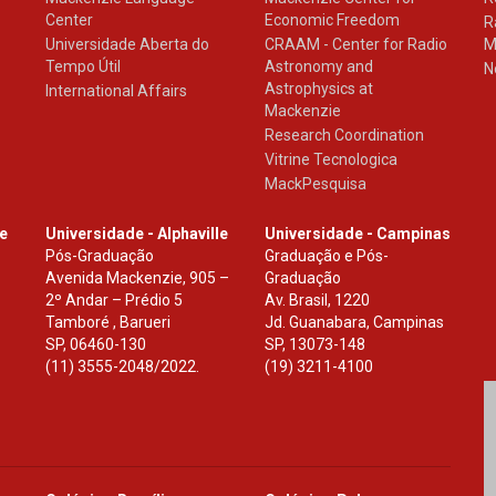
Center
Economic Freedom
R
Universidade Aberta do
CRAAM - Center for Radio
M
Tempo Útil
Astronomy and
N
Astrophysics at
International Affairs
Mackenzie
Research Coordination
Vitrine Tecnologica
MackPesquisa
le
Universidade - Alphaville
Universidade - Campinas
Pós-Graduação
Graduação e Pós-
Avenida Mackenzie, 905 –
Graduação
2º Andar – Prédio 5
Av. Brasil, 1220
Tamboré , Barueri
Jd. Guanabara, Campinas
SP
,
06460-130
SP
,
13073-148
(11) 3555-2048/2022.
(19) 3211-4100