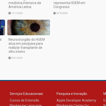
medicina intensiva da
representa HUEM em
América Latina
Congresso
11/11/2025
24/10/2025
l
Neurocirurgião do HUEM
atua em pesquisa para
realizar transplante de
olho inteiro
03/01/2025
Serviços Educacionais:
Pesquisa e Inovação:
M
Cursos de Extensão
Apple Developer Academy
E
Mackenzie Language
Mackenzie Center for
R