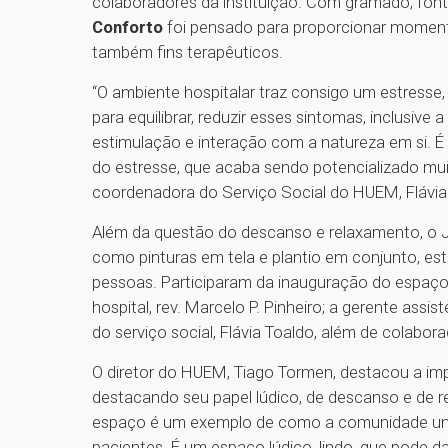
colaboradores da instituição. Com gramado, font
Conforto
foi pensado para proporcionar moment
também fins terapêuticos.
“O ambiente hospitalar traz consigo um estresse
para equilibrar, reduzir esses sintomas, inclusiv
estimulação e interação com a natureza em si. É
do estresse, que acaba sendo potencializado muit
coordenadora do Serviço Social do HUEM, Flávia
Além da questão do descanso e relaxamento, o Ja
como pinturas em tela e plantio em conjunto, es
pessoas. Participaram da inauguração do espaço 
hospital, rev. Marcelo P. Pinheiro; a gerente assis
do serviço social, Flávia Toaldo, além de colabora
O diretor do HUEM, Tiago Tormen, destacou a im
destacando seu papel lúdico, de descanso e de re
espaço é um exemplo de como a comunidade unid
pacientes. É um espaço lúdico, lindo, que pode d