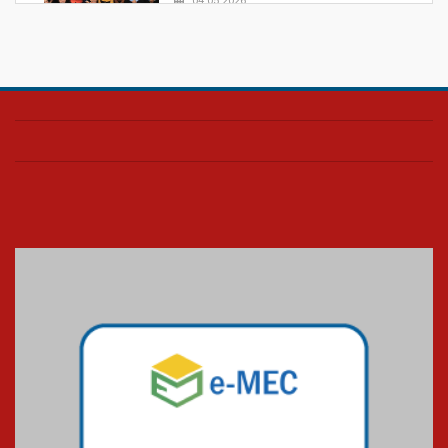
04.05.2026
Confira como foi o culto mensal
de março
26.03.2026
Cerimônia do Jaleco marca
entrada de novos alunos de
Medicina em Alphaville
09.03.2026
Mackenzie mobiliza campanha
solidária para apoiar famílias em
Minas Gerais
05.03.2026