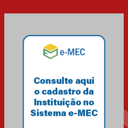
Cerimônia do Jaleco marca
entrada de novos alunos de
Medicina em Alphaville
09.03.2026
Mackenzie mobiliza campanha
solidária para apoiar famílias em
Minas Gerais
05.03.2026
Primeiro culto do ano ressalta o
agradecimento
27.02.2026
Mackenzie recepciona calouros
do primeiro semestre de 2026