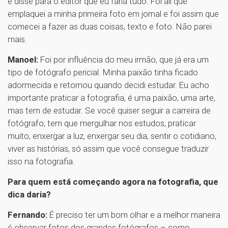
e disse para o editor que eu faria tudo. Foi ali que
emplaquei a minha primeira foto em jornal e foi assim que
comecei a fazer as duas coisas, texto e foto. Não parei
mais.
Manoel:
Foi por influência do meu irmão, que já era um
tipo de fotógrafo pericial. Minha paixão tinha ficado
adormecida e retornou quando decidi estudar. Eu acho
importante praticar a fotografia, é uma paixão, uma arte,
mas tem de estudar. Se você quiser seguir a carreira de
fotógrafo, tem que mergulhar nos estudos, praticar
muito, enxergar a luz, enxergar seu dia, sentir o cotidiano,
viver as histórias, só assim que você consegue traduzir
isso na fotografia.
Para quem está começando agora na fotografia, que
dica daria?
Fernando:
É preciso ter um bom olhar e a melhor maneira
é observar fotos dos grandes fotógrafos – como