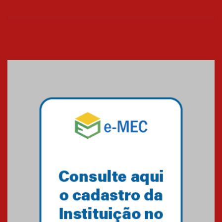
26.03.2026
Cerimônia do Jaleco marca
entrada de novos alunos de
Medicina em Alphaville
09.03.2026
Mackenzie mobiliza campanha
solidária para apoiar famílias em
Minas Gerais
05.03.2026
Primeiro culto do ano ressalta o
agradecimento
27.02.2026