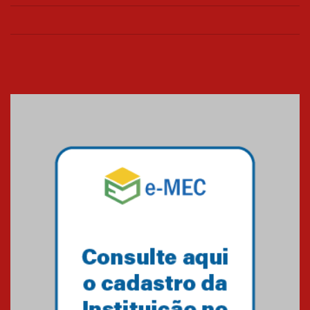
26.03.2026
Cerimônia do Jaleco marca
entrada de novos alunos de
Medicina em Alphaville
09.03.2026
Mackenzie mobiliza campanha
solidária para apoiar famílias em
Minas Gerais
05.03.2026
Primeiro culto do ano ressalta o
agradecimento
27.02.2026