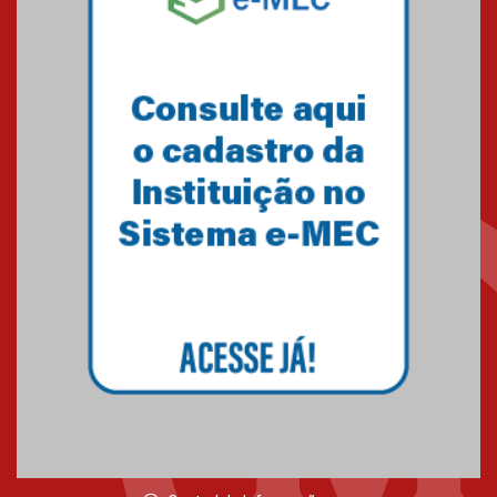
Minas Gerais
05.03.2026
Primeiro culto do ano ressalta o
agradecimento
27.02.2026
Mackenzie recepciona calouros
do primeiro semestre de 2026
06.02.2026