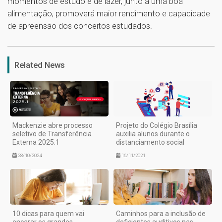
momentos de estudo e de lazer, junto a uma boa
alimentação, promoverá maior rendimento e capacidade
de apreensão dos conceitos estudados.
1
Related News
Mackenzie abre processo
Projeto do Colégio Brasília
seletivo de Transferência
auxilia alunos durante o
Externa 2025.1
distanciamento social
28/10/2024
16/11/2021
10 dicas para quem vai
Caminhos para a inclusão de