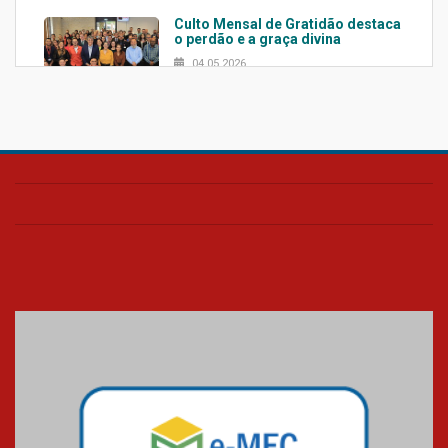
Culto Mensal de Gratidão destaca
o perdão e a graça divina
04.05.2026
Confira como foi o culto mensal
de março
26.03.2026
Cerimônia do Jaleco marca
entrada de novos alunos de
Medicina em Alphaville
09.03.2026
Mackenzie mobiliza campanha
solidária para apoiar famílias em