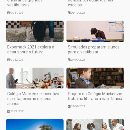
encarar os grandes
deficientes auditivos nas
vestibulares
escolas
04/11/2021
06/10/2021
Expomack 2021 explora o
Simulados preparam alunos
olhar sobre o futuro
para o vestibular
01/10/2021
27/09/2021
Colégio Mackenzie incentiva
Projeto do Colégio Mackenzie
o protagonismo de seus
trabalha literatura na infância
alunos
22/09/2021
22/09/2021