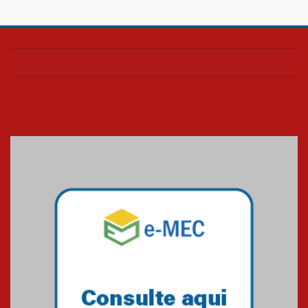
Confira como foi o culto mensal
de março
26.03.2026
Cerimônia do Jaleco marca
entrada de novos alunos de
Medicina em Alphaville
09.03.2026
Mackenzie mobiliza campanha
solidária para apoiar famílias em
Minas Gerais
05.03.2026
Primeiro culto do ano ressalta o