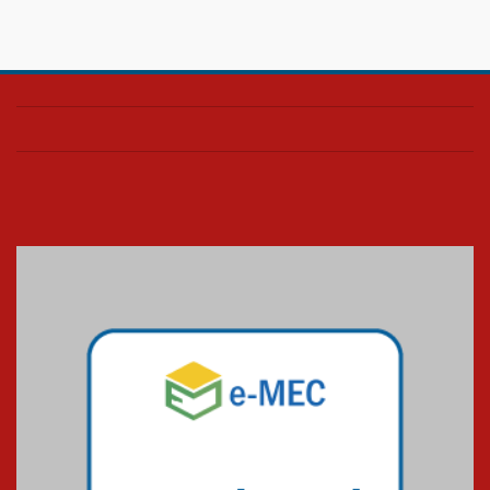
Confira como foi o culto mensal
de março
26.03.2026
Cerimônia do Jaleco marca
entrada de novos alunos de
Medicina em Alphaville
09.03.2026
Mackenzie mobiliza campanha
solidária para apoiar famílias em
Minas Gerais
05.03.2026