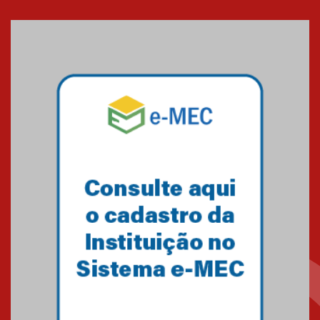
Cerimônia do Jaleco marca
entrada de novos alunos de
Medicina em Alphaville
09.03.2026
Mackenzie mobiliza campanha
solidária para apoiar famílias em
Minas Gerais
05.03.2026
Primeiro culto do ano ressalta o
agradecimento
27.02.2026
Mackenzie recepciona calouros
do primeiro semestre de 2026
06.02.2026