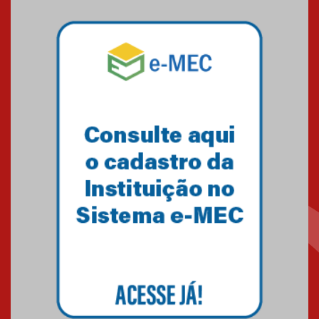
Mackenzie mobiliza campanha
solidária para apoiar famílias em
Minas Gerais
05.03.2026
Primeiro culto do ano ressalta o
agradecimento
27.02.2026
Mackenzie recepciona calouros
do primeiro semestre de 2026
06.02.2026