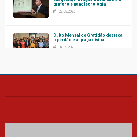
grafeno e nanotecnologia
22.05.2026
Culto Mensal de Gratidão destaca
o perdão e a graça divina
04.05.2026
Confira como foi o culto mensal
de março
26.03.2026
Cerimônia do Jaleco marca
entrada de novos alunos de
Medicina em Alphaville
09.03.2026