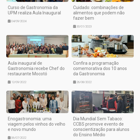
Curso de Gastronomia da
Cuidado: combinações de
UPM realiza Aula Inaugural
alimentos que podem não
fazer bem
04/09/2024
30/01/2023
Aula inaugural de
Confira a programação
Gastronomia recebe Chef do
comemorativa dos 10 anos
restaurante Mocotó
da Gastronomia
12/09/2022
26/08/2022
Enogastronomia: uma
Dia Mundial Sem Tabaco:
viagem pelos vinhos do velho
CCBS promove evento de
e novo mundo
conscientização para alunos
do Ensino Médio
06/07/2022