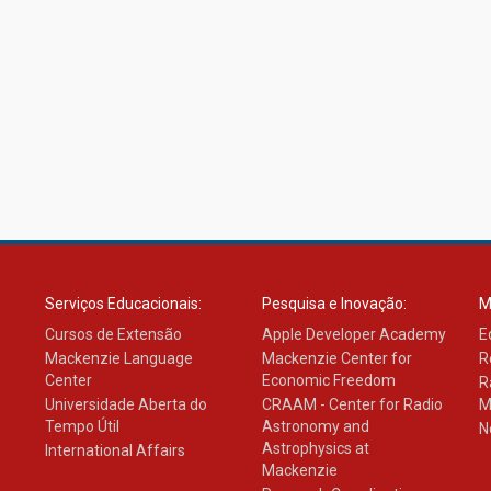
Serviços Educacionais:
Pesquisa e Inovação:
M
Cursos de Extensão
Apple Developer Academy
E
Mackenzie Language
Mackenzie Center for
R
Center
Economic Freedom
R
Universidade Aberta do
CRAAM - Center for Radio
M
Tempo Útil
Astronomy and
N
Astrophysics at
International Affairs
Mackenzie