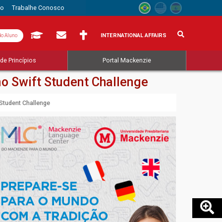
to
Trabalhe Conosco
INTERNATIONAL AFFAIRS
do Aluno
de Princípios
Portal Mackenzie
o Swift Student Challenge
Student Challenge