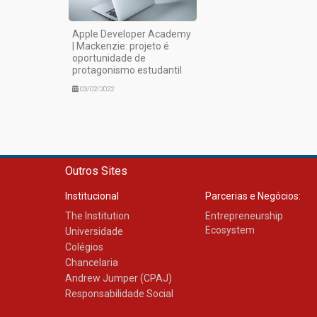
Apple Developer Academy
| Mackenzie: projeto é
oportunidade de
protagonismo estudantil
03/02/2022
Outros Sites
Institucional
Parcerias e Negócios:
The Institution
Entrepreneurship
Ecosystem
Universidade
Colégios
Chancelaria
Andrew Jumper (CPAJ)
Responsabilidade Social