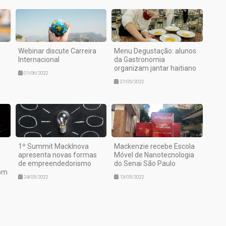
Webinar discute Carreira
Menu Degustação: alunos
s
Internacional
da Gastronomia
organizam jantar haitiano
01/06/2022
27/05/2022
1º Summit MackInova
Mackenzie recebe Escola
apresenta novas formas
Móvel de Nanotecnologia
de empreendedorismo
do Senai São Paulo
com
24/05/2022
13/05/2022