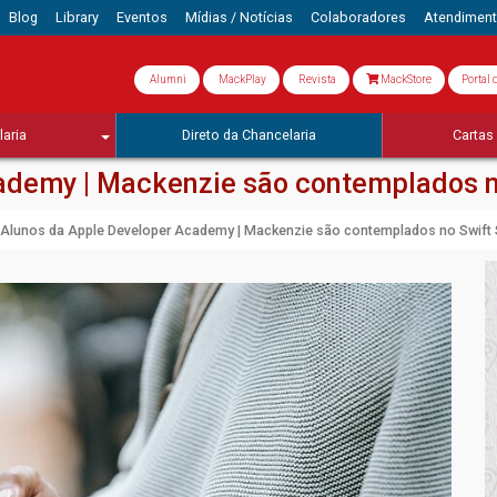
Blog
Library
Eventos
Mídias / Notícias
Colaboradores
Atendimen
Alumni
MackPlay
Revista
MackStore
Portal 
aria
Direto da Chancelaria
Cartas 
ademy | Mackenzie são contemplados n
Alunos da Apple Developer Academy | Mackenzie são contemplados no Swift 