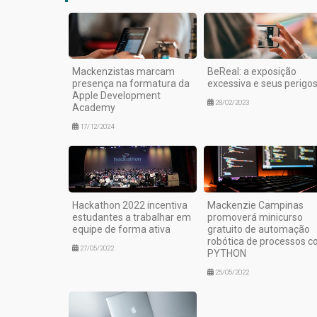
Mackenzistas marcam
BeReal: a exposição
presença na formatura da
excessiva e seus perigo
Apple Development
28/02/2023
Academy
17/12/2024
Hackathon 2022 incentiva
Mackenzie Campinas
estudantes a trabalhar em
promoverá minicurso
equipe de forma ativa
gratuito de automação
robótica de processos 
27/05/2022
PYTHON
25/05/2022