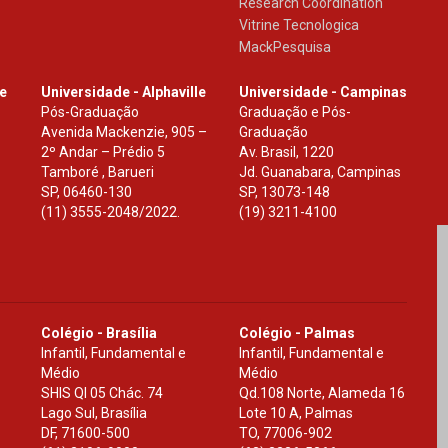
Research Coordination
Vitrine Tecnologica
MackPesquisa
le
Universidade - Alphaville
Universidade - Campinas
Pós-Graduação
Graduação e Pós-
Avenida Mackenzie, 905 –
Graduação
2º Andar – Prédio 5
Av. Brasil, 1220
Tamboré , Barueri
Jd. Guanabara, Campinas
SP
,
06460-130
SP
,
13073-148
(11) 3555-2048/2022.
(19) 3211-4100
Colégio - Brasília
Colégio - Palmas
Infantil, Fundamental e
Infantil, Fundamental e
Médio
Médio
SHIS Ql 05 Chác. 74
Qd.108 Norte, Alameda 16
Lago Sul, Brasília
Lote 10 A, Palmas
DF
,
71600-500
TO
,
77006-902