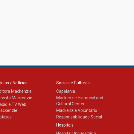
ídias / Notícias:
Sociais e Culturais:
ditora Mackenzie
Capelania
evista Mackenzie
Mackenzie Historical and
Cultural Center
ádio e TV Web
ackenzie
Mackenzie Voluntário
otícias
Responsabilidade Social
Hospitais:
Hospital Universitário