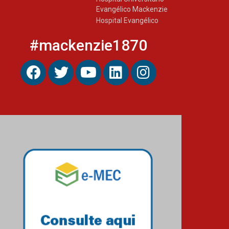
Evangélico Mackenzie
Hospital Evangélico
#mackenzie1870