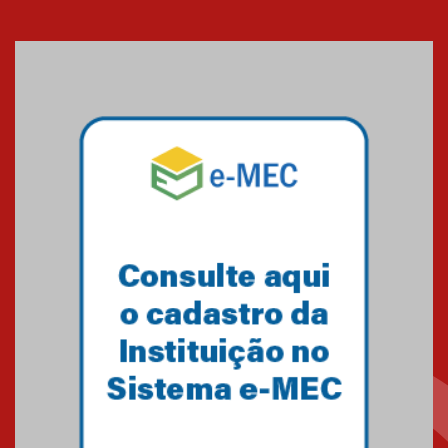
Cerimônia do Jaleco marca
entrada de novos alunos de
Medicina em Alphaville
09.03.2026
Mackenzie mobiliza campanha
solidária para apoiar famílias em
Minas Gerais
05.03.2026
Primeiro culto do ano ressalta o
agradecimento
27.02.2026
Mackenzie recepciona calouros
do primeiro semestre de 2026