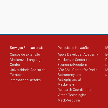
Serviços Educacionais:
Pesquisa e Inovação:
M
Cursos de Extensão
Apple Developer Academy
E
Mackenzie Language
Mackenzie Center for
R
Center
Economic Freedom
R
Universidade Aberta do
CRAAM - Center for Radio
M
Tempo Útil
Astronomy and
N
Astrophysics at
International Affairs
Mackenzie
Research Coordination
Vitrine Tecnologica
MackPesquisa