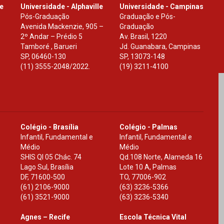
le
Universidade - Alphaville
Universidade - Campinas
Pós-Graduação
Graduação e Pós-
Avenida Mackenzie, 905 –
Graduação
2º Andar – Prédio 5
Av. Brasil, 1220
Tamboré , Barueri
Jd. Guanabara, Campinas
SP
,
06460-130
SP
,
13073-148
(11) 3555-2048/2022.
(19) 3211-4100
Colégio - Brasília
Colégio - Palmas
Infantil, Fundamental e
Infantil, Fundamental e
Médio
Médio
SHIS Ql 05 Chác. 74
Qd.108 Norte, Alameda 16
Lago Sul, Brasília
Lote 10 A, Palmas
DF
,
71600-500
TO
,
77006-902
(61) 2106-9000
(63) 3236-5366
(61) 3521-9000
(63) 3236-5340
Agnes – Recife
Escola Técnica Vital