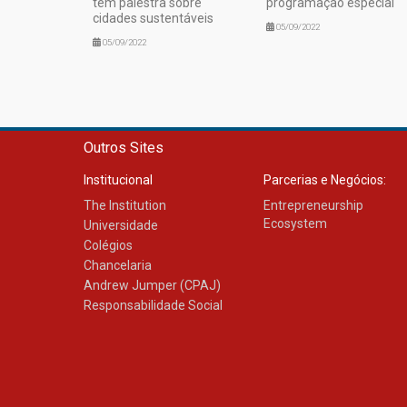
tem palestra sobre
programação especial
cidades sustentáveis
05/09/2022
05/09/2022
Outros Sites
Institucional
Parcerias e Negócios:
The Institution
Entrepreneurship
Ecosystem
Universidade
Colégios
Chancelaria
Andrew Jumper (CPAJ)
Responsabilidade Social