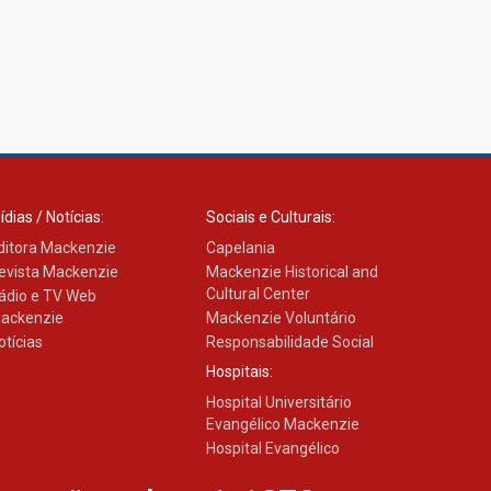
ídias / Notícias:
Sociais e Culturais:
ditora Mackenzie
Capelania
evista Mackenzie
Mackenzie Historical and
Cultural Center
ádio e TV Web
ackenzie
Mackenzie Voluntário
otícias
Responsabilidade Social
Hospitais:
Hospital Universitário
Evangélico Mackenzie
Hospital Evangélico