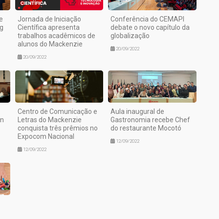
e
Jornada de Iniciação
Conferência do CEMAPI
g
Científica apresenta
debate o novo capítulo da
trabalhos acadêmicos de
globalização
alunos do Mackenzie
20/09/2022
20/09/2022
Centro de Comunicação e
Aula inaugural de
wn
Letras do Mackenzie
Gastronomia recebe Chef
conquista três prêmios no
do restaurante Mocotó
Expocom Nacional
12/09/2022
12/09/2022