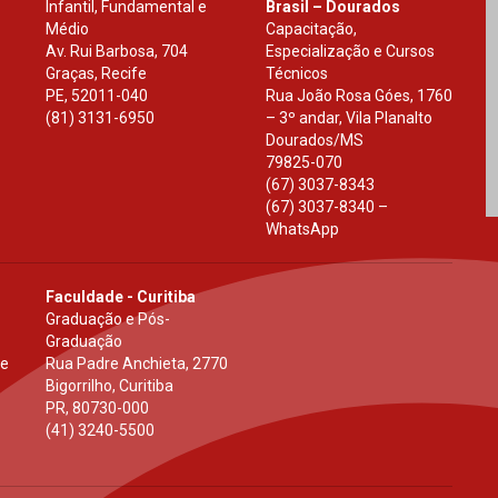
Infantil, Fundamental e
Brasil – Dourados
Médio
Capacitação,
Av. Rui Barbosa, 704
Especialização e Cursos
Graças, Recife
Técnicos
PE
,
52011-040
Rua João Rosa Góes, 1760
(81) 3131-6950
– 3º andar, Vila Planalto
Dourados
/
MS
79825-070
(67) 3037-8343
(67) 3037-8340 –
WhatsApp
Faculdade - Curitiba
Graduação e Pós-
Graduação
 e
Rua Padre Anchieta, 2770
Bigorrilho, Curitiba
PR
,
80730-000
(41) 3240-5500