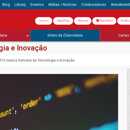
Blog
Library
Eventos
Mídias / Notícias
Colaboradores
Atendimen
Alumni
MackPlay
Revista
MackStore
Portal 
aria
Direto da Chancelaria
Cartas 
gia e Inovação
FCI realiza Semana da Tecnologia e Inovação