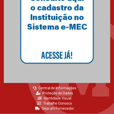
agradecimento
27.02.2026
Mackenzie recepciona calouros
do primeiro semestre de 2026
06.02.2026
Central de Informações
Proteção de Dados
Identidade Visual
Trabalhe Conosco
Seja um Fornecedor