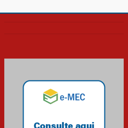
Confira como foi o culto mensal
de março
26.03.2026
Cerimônia do Jaleco marca
entrada de novos alunos de
Medicina em Alphaville
09.03.2026
Mackenzie mobiliza campanha
solidária para apoiar famílias em
Minas Gerais
05.03.2026
Primeiro culto do ano ressalta o