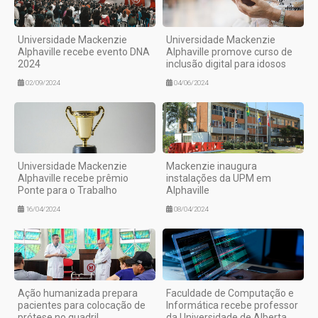
Universidade Mackenzie
Universidade Mackenzie
Alphaville recebe evento DNA
Alphaville promove curso de
2024
inclusão digital para idosos
02/09/2024
04/06/2024
Universidade Mackenzie
Mackenzie inaugura
Alphaville recebe prêmio
instalações da UPM em
Ponte para o Trabalho
Alphaville
16/04/2024
08/04/2024
Ação humanizada prepara
Faculdade de Computação e
pacientes para colocação de
Informática recebe professor
prótese no quadril
da Universidade de Alberta