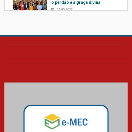
o perdão e a graça divina
04.05.2026
Confira como foi o culto mensal
de março
26.03.2026
Cerimônia do Jaleco marca
entrada de novos alunos de
Medicina em Alphaville
09.03.2026
Mackenzie mobiliza campanha
solidária para apoiar famílias em
Minas Gerais
05.03.2026