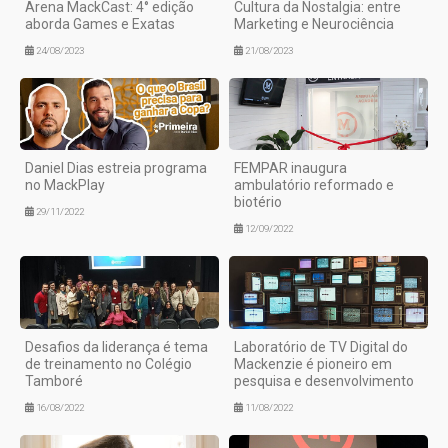
Arena MackCast: 4° edição
Cultura da Nostalgia: entre
aborda Games e Exatas
Marketing e Neurociência
24/08/2023
21/08/2023
Daniel Dias estreia programa
FEMPAR inaugura
no MackPlay
ambulatório reformado e
biotério
29/11/2022
12/09/2022
Desafios da liderança é tema
Laboratório de TV Digital do
de treinamento no Colégio
Mackenzie é pioneiro em
Tamboré
pesquisa e desenvolvimento
16/08/2022
11/08/2022