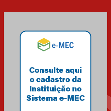
Cerimônia do Jaleco marca
entrada de novos alunos de
Medicina em Alphaville
09.03.2026
Mackenzie mobiliza campanha
solidária para apoiar famílias em
Minas Gerais
05.03.2026
Primeiro culto do ano ressalta o
agradecimento
27.02.2026
Mackenzie recepciona calouros
do primeiro semestre de 2026