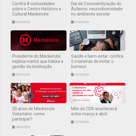
Confira 8 curiosidades
Dia de Conscientização do
sobre o Centro Histórico e
Autismo: neurodiversidade
Cultural Mackenzie
no ambiente escolar
03/04/2023
31/03/2023
Presidente do Mackenzie
Saúde e bem-estar: confira
explica matriz que baliza a
5 maneiras de evitar o
gestão da instituição
burnout
29/03/2023
17/03/2023
20 anos de Mackenzie
Mês do CDR acontecerá
Voluntário: como
entre março e abril
participar?
13/03/2023
14/03/2023