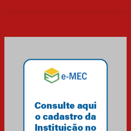
Universidade Mackenzie
realizará nova edição da Feira
EducationUSA
05.08.2026
Seminário discute desafios
das novas tecnologias em
sistemas solares residenciais
04.08.2026
Mackenzie recepciona os
calouros do segundo semestre
de 2026
04.08.2026
Como o Colégio Mackenzie
Brasília prepara seus
estudantes para o PAS antes
mesmo do Ensino Médio