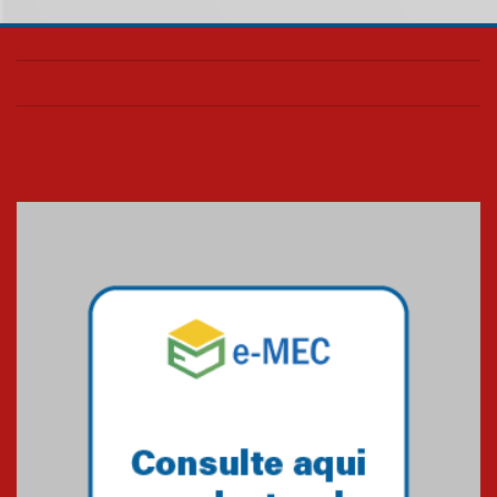
Como o Colégio Mackenzie
Brasília prepara seus
estudantes para o PAS antes
mesmo do Ensino Médio
04.08.2026
Como os pais podem investir
na educação dos filhos além da
escola
04.08.2026
XIII Fórum de Aprendizagem
Transformadora reúne
docentes para debater
inovação e desafios da
educação superior
04.08.2026