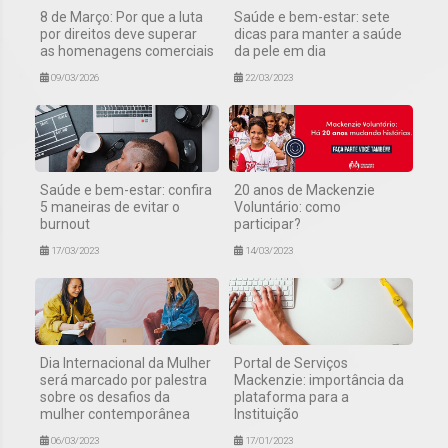
8 de Março: Por que a luta
Saúde e bem-estar: sete
por direitos deve superar
dicas para manter a saúde
as homenagens comerciais
da pele em dia
09/03/2026
22/03/2023
Saúde e bem-estar: confira
20 anos de Mackenzie
5 maneiras de evitar o
Voluntário: como
burnout
participar?
17/03/2023
14/03/2023
Dia Internacional da Mulher
Portal de Serviços
será marcado por palestra
Mackenzie: importância da
sobre os desafios da
plataforma para a
mulher contemporânea
Instituição
06/03/2023
17/01/2023