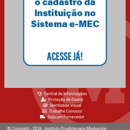
Professora do Mackenzie é
finalista do Prêmio Jabuti com
obra sobre ética e arquitetura
contemporânea
04.08.2026
Semana Internacional
Mackenzie promove parcerias
internacionais
03.08.2026
Central de Informações
Proteção de Dados
Identidade Visual
Trabalhe Conosco
Seja um Fornecedor
© Copyright - 2026 - Instituto Presbiteriano Mackenzie