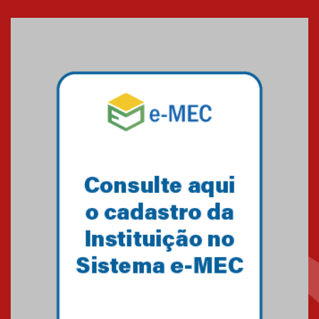
Seminário discute desafios
das novas tecnologias em
sistemas solares residenciais
04.08.2026
Mackenzie recepciona os
calouros do segundo semestre
de 2026
04.08.2026
Como o Colégio Mackenzie
Brasília prepara seus
estudantes para o PAS antes
mesmo do Ensino Médio
04.08.2026
Como os pais podem investir
na educação dos filhos além da