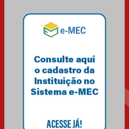
das novas tecnologias em
sistemas solares residenciais
04.08.2026
Mackenzie recepciona os
calouros do segundo semestre
de 2026
04.08.2026
Como o Colégio Mackenzie
Brasília prepara seus
estudantes para o PAS antes
mesmo do Ensino Médio
04.08.2026
Como os pais podem investir
na educação dos filhos além da
escola
04.08.2026