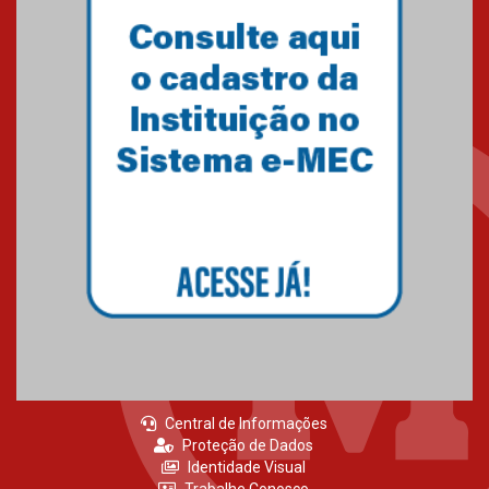
Como o Colégio Mackenzie
Brasília prepara seus
estudantes para o PAS antes
mesmo do Ensino Médio
04.08.2026
Como os pais podem investir
na educação dos filhos além da
escola
04.08.2026
Central de Informações
Proteção de Dados
Identidade Visual
Trabalhe Conosco