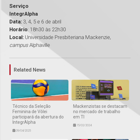
Serviço
IntegrAlpha
Data:
3, 4, 5 e 6 de abril
Horário
: 18h30 às 22h30
Local:
Universidade Presbiteriana Mackenzie,
campus
Alphaville
1
Related News
Técnico da Seleção
Mackenzistas se destacam
Feminina de Vôlei
no mercado de trabalho
participará da abertura do
em TI
IntegrAlpha
15/02/2024
09/04/2025