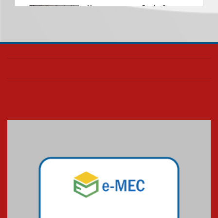
Nova apresentação do Centro
de Música Brasileira
homenageia artista brasileira
05.08.2026
Universidade Mackenzie
realizará nova edição da Feira
EducationUSA
05.08.2026
Seminário discute desafios
das novas tecnologias em
sistemas solares residenciais
04.08.2026
Mackenzie recepciona os
calouros do segundo semestre
de 2026
04.08.2026