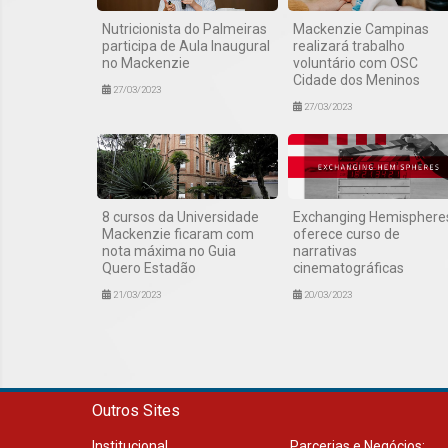
Nutricionista do Palmeiras
Mackenzie Campinas
participa de Aula Inaugural
realizará trabalho
no Mackenzie
voluntário com OSC
Cidade dos Meninos
27/03/2023
27/03/2023
8 cursos da Universidade
Exchanging Hemisphere
Mackenzie ficaram com
oferece curso de
nota máxima no Guia
narrativas
Quero Estadão
cinematográficas
21/03/2023
20/03/2023
Outros Sites
Institucional
Parcerias e Negócios: