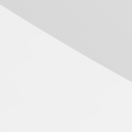
04.08.2026
Mackenzie recepciona os
calouros do segundo
semestre de 2026
04.08.2026
Como o Colégio Mackenzie
Brasília prepara seus
estudantes para o PAS antes
mesmo do Ensino Médio
04.08.2026
Como os pais podem investir
na educação dos filhos além
da escola
04.08.2026