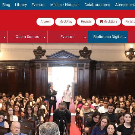
Blog
Library
Eventos
Mídias / Notícias
Colaboradores
Atendimen
Alumni
MackPlay
Revista
MackStore
Portal 
Quem Somos
Eventos
Biblioteca Digital