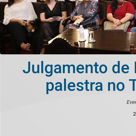
Julgamento de 
palestra no 
Even
2