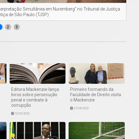
nterpretação Simultânea em Nuremberg" no Tribunal de Justiça
Prof
stiça de São Paulo (TJSP)
1
2
3
Editora Mackenzie lança
Primeiro formando da
livros sobre persecução
Faculdade de Direito visita
penal e combate à
o Mackenzie
corrupção
27/04/2023
10/05/2023