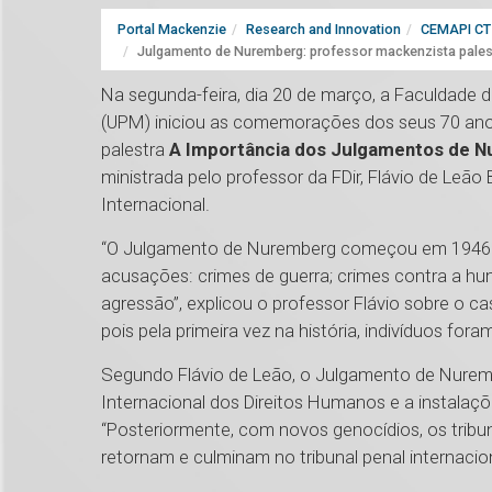
Portal Mackenzie
Research and Innovation
CEMAPI CT 
Julgamento de Nuremberg: professor mackenzista palest
Na segunda-feira, dia 20 de março, a Faculdade de
(UPM) iniciou as comemorações dos seus 70 anos
palestra
A Importância dos Julgamentos de Nur
ministrada pelo professor da FDir, Flávio de Leão
Internacional.
“O Julgamento de Nuremberg começou em 1946 e 
acusações: crimes de guerra; crimes contra a hum
agressão”, explicou o professor Flávio sobre o ca
pois pela primeira vez na história, indivíduos fora
Segundo Flávio de Leão, o Julgamento de Nurem
Internacional dos Direitos Humanos e a instalaçõ
“Posteriormente, com novos genocídios, os tribu
retornam e culminam no tribunal penal internacion