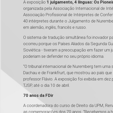
A exposição
1 julgamento, 4 línguas: Os Pion
organizada pela Associação Internacional de Intér
Associação Profissional de Intérpretes de Confe
40 intérpretes durante o Julgamento de Nuremb
em alemão, inglês, francês e russo.
O sistema de tradução simultânea foi inovador pa
ocorreu porque os Países Aliados da Segunda Gue
Soviética - tiveram a preocupação em fazer um j
poderiam se defender no seu próprio idioma.
“O tribunal internacional de Nuremberg tem uma 
Dachau e de Frankfrurt, que mostrou ao país que 
professor Flávio. A exposição foi exibida em dez 
TJSP, até o dia 10 de abril.
70 anos da FDir
A coordenadora do curso de Direito da UPM, Rena
as comemorações dos 70 anos. “Recebemos a hon