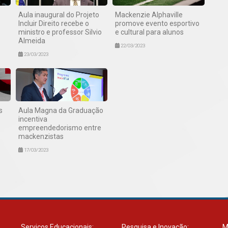
Aula inaugural do Projeto
Mackenzie Alphaville
Incluir Direito recebe o
promove evento esportivo
ministro e professor Silvio
e cultural para alunos
Almeida
22/03/2023
23/03/2023
s
Aula Magna da Graduação
incentiva
empreendedorismo entre
mackenzistas
17/03/2023
Serviços Educacionais:
Pesquisa e Inovação:
M