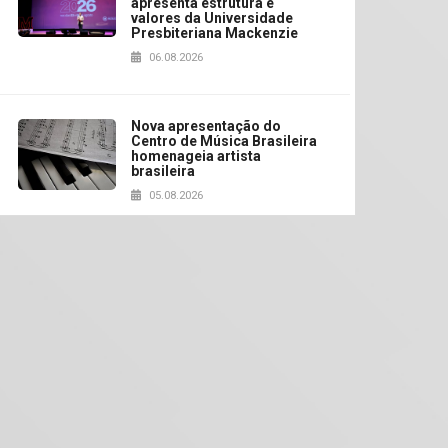
apresenta estrutura e
valores da Universidade
Presbiteriana Mackenzie
06.08.2026
Nova apresentação do
Centro de Música Brasileira
homenageia artista
brasileira
05.08.2026
Universidade Mackenzie
realizará nova edição da
Feira EducationUSA
05.08.2026
Seminário discute desafios
das novas tecnologias em
sistemas solares
residenciais