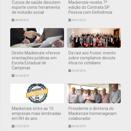
Cursos de saúde discutem
Mackenzie recebe 7ª
esporte como ferramenta
edição do Contrata SP
de inclusão social
Pessoa com Deficiência
28/08/2019
18/07/2019
Direito Mackenzie oferece
Da raiz aos frutos: evento
orientações jurídicas em
sobre compliance discute
Escola Estadual de
ética no cotidiano
Campinas
25/03/2019
25/04/2019
Mackenzie entre as 10
Presidente e diretoria do
empresas mais lembradas
Mackenzie homenageiam
em RH do ano
colaborador
07/02/2019
06/02/2019