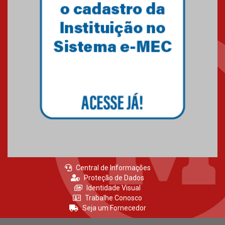
Como o Colégio Mackenzie
Brasília prepara seus
estudantes para o PAS antes
mesmo do Ensino Médio
04.08.2026
Como os pais podem investir
na educação dos filhos além da
escola
04.08.2026
Central de Informações
Proteção de Dados
Identidade Visual
Trabalhe Conosco
Seja um Fornecedor