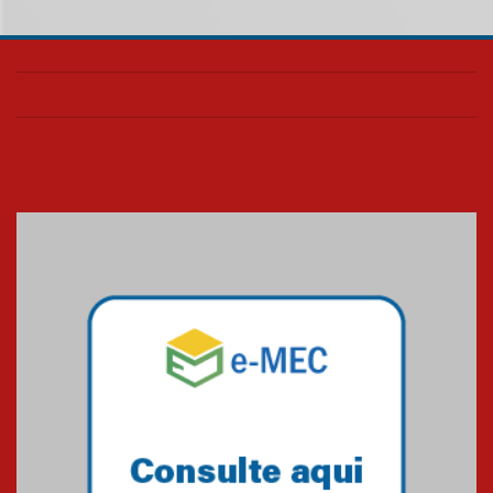
05.08.2026
Universidade Mackenzie
realizará nova edição da Feira
EducationUSA
05.08.2026
Seminário discute desafios
das novas tecnologias em
sistemas solares residenciais
04.08.2026
Mackenzie recepciona os
calouros do segundo semestre
de 2026
04.08.2026