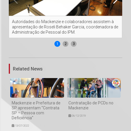
Autoridades do Mackenzie e colaboradores assistem à
Jo
apresentação de Roseli Behaker Garcia, coordenadora de
Ma
Administração de Pessoal do IPM.
1
2
3
Related News
Mackenzie e Prefeitura de
Contratação de PCDs no
SP apresentam ''Contrata
Mackenzie
SP – Pessoa com
06/12/2019
Deficiência''
13/07/2022