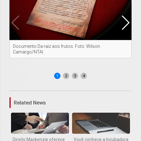
Documento Da raiz aos frutos. Foto: Wilson
Lu
Camargo/NTAI.
Wi
1
2
3
4
Related News
Direito Mackenzie oferece
Você conhece a Incubadora