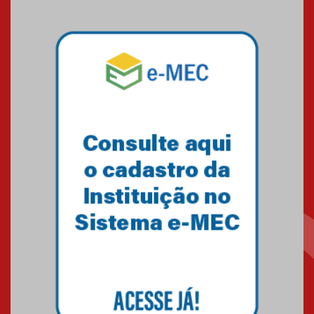
calouros do segundo semestre
de 2026
04.08.2026
Como o Colégio Mackenzie
Brasília prepara seus
estudantes para o PAS antes
mesmo do Ensino Médio
04.08.2026
Como os pais podem investir
na educação dos filhos além da
escola
04.08.2026
XIII Fórum de Aprendizagem
Transformadora reúne
docentes para debater
inovação e desafios da
educação superior