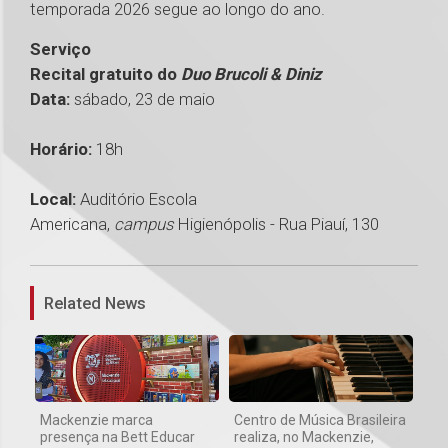
temporada 2026 segue ao longo do ano.
Serviço
Recital gratuito do
Duo Brucoli & Diniz
Data:
sábado, 23 de maio
Horário:
18h
Local:
Auditório Escola
Americana,
campus
Higienópolis - Rua Piauí, 130
1
Related News
Mackenzie marca
Centro de Música Brasileira
presença na Bett Educar
realiza, no Mackenzie,