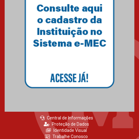
Como o Colégio Mackenzie
Brasília prepara seus
estudantes para o PAS antes
mesmo do Ensino Médio
04.08.2026
Como os pais podem investir
na educação dos filhos além da
escola
04.08.2026
Central de Informações
Proteção de Dados
Identidade Visual
Trabalhe Conosco