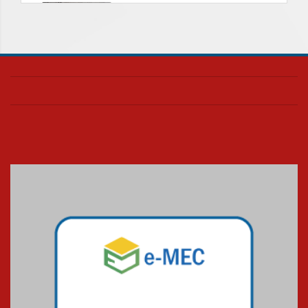
Nova apresentação do Centro
de Música Brasileira
homenageia artista brasileira
05.08.2026
Universidade Mackenzie
realizará nova edição da Feira
EducationUSA
05.08.2026
Seminário discute desafios
das novas tecnologias em
sistemas solares residenciais
04.08.2026
Mackenzie recepciona os
calouros do segundo semestre
de 2026
04.08.2026