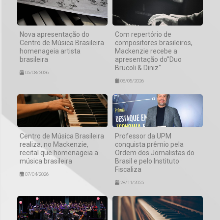
Nova apresentação do
Com repertório de
Centro de Música Brasileira
compositores brasileiros,
homenageia artista
Mackenzie recebe a
brasileira
apresentação do"Duo
Brucoli & Diniz"
05/08/2026
08/05/2026
Centro de Música Brasileira
Professor da UPM
realiza, no Mackenzie,
conquista prêmio pela
recital que homenageia a
Ordem dos Jornalistas do
música brasileira
Brasil e pelo Instituto
Fiscaliza
07/04/2026
28/11/2025