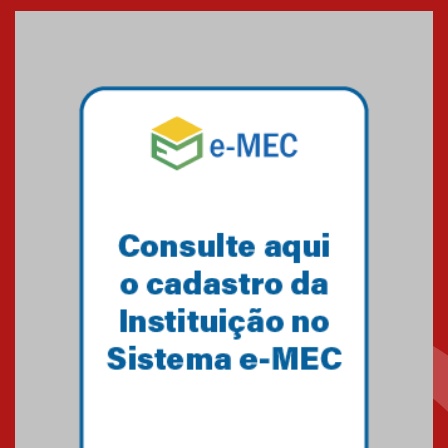
Seminário discute desafios
das novas tecnologias em
sistemas solares residenciais
04.08.2026
Mackenzie recepciona os
calouros do segundo semestre
de 2026
04.08.2026
Como o Colégio Mackenzie
Brasília prepara seus
estudantes para o PAS antes
mesmo do Ensino Médio
04.08.2026
Como os pais podem investir
na educação dos filhos além da
escola