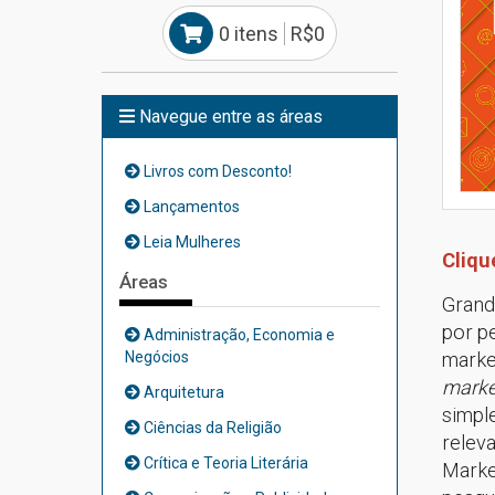
0 itens
R$0
Navegue entre as áreas
Livros com Desconto!
Lançamentos
Leia Mulheres
Cliqu
Áreas
Grand
por p
Administração, Economia e
Negócios
market
market
Arquitetura
simpl
Ciências da Religião
relev
Crítica e Teoria Literária
Marke