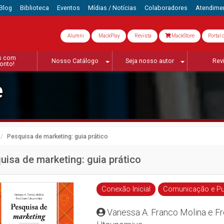
Blog
Biblioteca
Eventos
Mídias / Notícias
Colaboradores
Atendime
Alumni
MackPlay
Revista
MackStore
Portal 
s com
Nosso Catálogo
Seja nosso autor
Rev
onto!
e
Pesquisa de marketing: guia prático
uisa de marketing: guia prático
Conexão Inicial
Comunicação e Pu
Vanessa A. Franco Molina e Fr