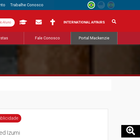
nto
Trabalhe Conosco
INTERNATIONAL AFFAIRS
do Aluno
istas
Fale Conosco
Portal Mackenzie
blicidade
ed Izumi