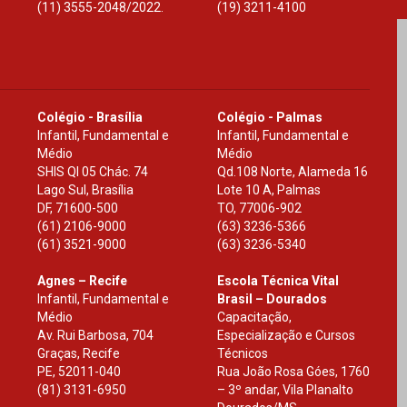
(11) 3555-2048/2022.
(19) 3211-4100
Colégio - Brasília
Colégio - Palmas
Infantil, Fundamental e
Infantil, Fundamental e
Médio
Médio
SHIS Ql 05 Chác. 74
Qd.108 Norte, Alameda 16
Lago Sul, Brasília
Lote 10 A, Palmas
DF
,
71600-500
TO
,
77006-902
(61) 2106-9000
(63) 3236-5366
(61) 3521-9000
(63) 3236-5340
Agnes – Recife
Escola Técnica Vital
Infantil, Fundamental e
Brasil – Dourados
Médio
Capacitação,
Av. Rui Barbosa, 704
Especialização e Cursos
Graças, Recife
Técnicos
PE
,
52011-040
Rua João Rosa Góes, 1760
(81) 3131-6950
– 3º andar, Vila Planalto