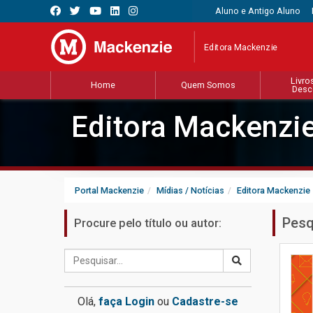
Aluno e Antigo Aluno
Editora Mackenzie
Livro
Home
Quem Somos
Desc
Editora Mackenzi
Portal Mackenzie
Mídias / Notícias
Editora Mackenzie
Pesq
Procure pelo título ou autor:
Olá,
faça Login
ou
Cadastre-se