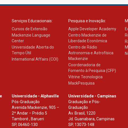
Serviços Educacionais:
Pesquisa e Inovação:
M
Cursos de Extensão
Apple Developer Academy
E
Mackenzie Language
Centro Mackenzie de
R
Center
Liberdade Econômica
R
Universidade Aberta do
Centro de Rádio
M
Tempo Útil
Astronomia e Astrofísica
N
Mackenzie
International Affairs (COI)
Coordenadoria de
Fomento à Pesquisa (CFP)
Vitrine Tecnologica
MackPesquisa
le
Universidade - Alphaville
Universidade - Campinas
Pós-Graduação
Graduação e Pós-
Avenida Mackenzie, 905 –
Graduação
2º Andar – Prédio 5
Av. Brasil, 1220
Tamboré , Barueri
Jd. Guanabara, Campinas
SP
,
06460-130
SP
,
13073-148