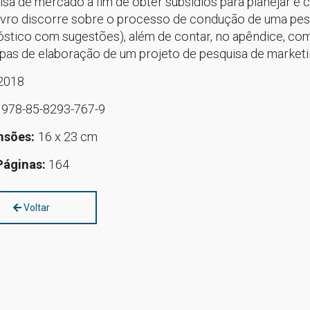
isa de mercado a fim de obter subsídios para planejar e
livro discorre sobre o processo de condução de uma pesq
óstico com sugestões), além de contar, no apêndice, com
pas de elaboração de um projeto de pesquisa de marketin
2018
978-85-8293-767-9
nsões:
16 x 23 cm
Páginas:
164
Voltar