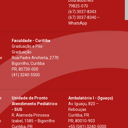
Dourados
/
MS
79825-070
(67) 3037-8343
(67) 3037-8340 –
WhatsApp
Faculdade - Curitiba
Graduação e Pós-
Graduação
 e
Rua Padre Anchieta, 2770
Bigorrilho, Curitiba
PR
,
80730-000
(41) 3240-5500
h
Unidade de Pronto
Ambulatório I - (Iguaçu)
Atendimento Pediátrico
Av. Iguaçu, 820 –
- SUS
Rebouças
R. Alameda Princesa
Curitiba, PR
o
Izabel, 1585 – Bigorrilho
PR
,
80010-903
Curitiba, PR
+55 (041) 3240-5000