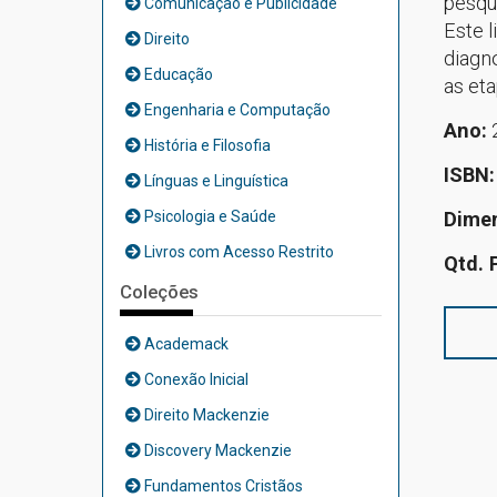
pesqu
Comunicação e Publicidade
Este 
Direito
diagn
Educação
as eta
Engenharia e Computação
Ano:
História e Filosofia
ISBN:
Línguas e Linguística
Psicologia e Saúde
Dime
Livros com Acesso Restrito
Qtd. 
Coleções
Academack
Conexão Inicial
Direito Mackenzie
Discovery Mackenzie
Fundamentos Cristãos