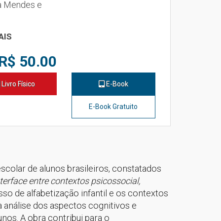
za Mendes e
AIS
R$ 50.00
Livro Físico
E-Book
E-Book Gratuito
colar de alunos brasileiros, constatados
terface entre contextos psicossocial,
so de alfabetização infantil e os contextos
a análise dos aspectos cognitivos e
os. A obra contribui para o