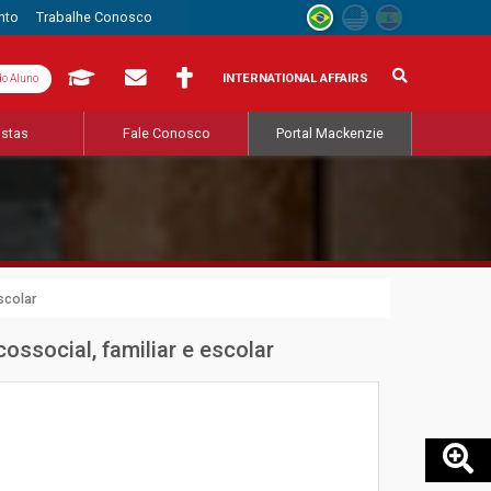
nto
Trabalhe Conosco
INTERNATIONAL AFFAIRS
do Aluno
istas
Fale Conosco
Portal Mackenzie
scolar
ossocial, familiar e escolar