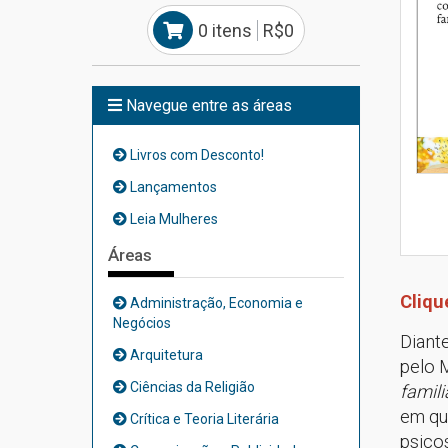
0 itens
R$0
Navegue entre as áreas
Livros com Desconto!
Lançamentos
Leia Mulheres
Áreas
Cliqu
Administração, Economia e
Negócios
Diant
Arquitetura
pelo 
Ciências da Religião
famili
em que
Crítica e Teoria Literária
psico