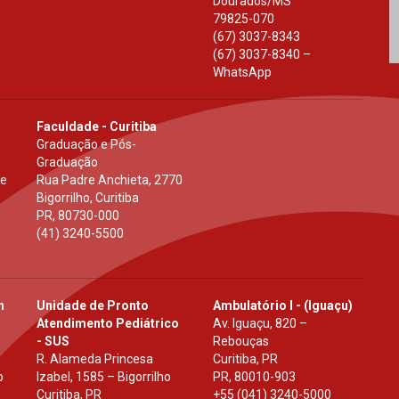
Dourados
/
MS
79825-070
(67) 3037-8343
(67) 3037-8340 –
WhatsApp
Faculdade - Curitiba
Graduação e Pós-
Graduação
 e
Rua Padre Anchieta, 2770
Bigorrilho, Curitiba
PR
,
80730-000
(41) 3240-5500
h
Unidade de Pronto
Ambulatório I - (Iguaçu)
Atendimento Pediátrico
Av. Iguaçu, 820 –
- SUS
Rebouças
R. Alameda Princesa
Curitiba, PR
o
Izabel, 1585 – Bigorrilho
PR
,
80010-903
Curitiba, PR
+55 (041) 3240-5000