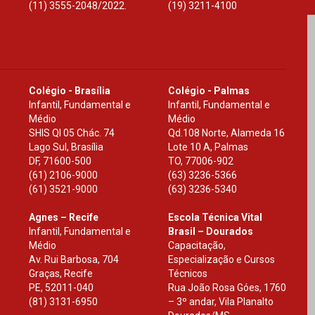
(11) 3555-2048/2022.
(19) 3211-4100
Colégio - Brasília
Colégio - Palmas
Infantil, Fundamental e
Infantil, Fundamental e
Médio
Médio
SHIS Ql 05 Chác. 74
Qd.108 Norte, Alameda 16
Lago Sul, Brasília
Lote 10 A, Palmas
DF
,
71600-500
TO
,
77006-902
(61) 2106-9000
(63) 3236-5366
(61) 3521-9000
(63) 3236-5340
Agnes – Recife
Escola Técnica Vital
Infantil, Fundamental e
Brasil – Dourados
Médio
Capacitação,
Av. Rui Barbosa, 704
Especialização e Cursos
Graças, Recife
Técnicos
PE
,
52011-040
Rua João Rosa Góes, 1760
(81) 3131-6950
– 3º andar, Vila Planalto