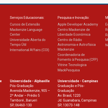
Serviços Educacionais:
Pesquisa e Inovação:
M
Cursos de Extensão
Apple Developer Academy
E
Mackenzie Language
Centro Mackenzie de
R
Center
Liberdade Econômica
R
Universidade Aberta do
Centro de Rádio
M
Tempo Útil
Astronomia e Astrofísica
N
Mackenzie
International Affairs (COI)
Coordenadoria de
Fomento à Pesquisa (CFP)
Vitrine Tecnologica
MackPesquisa
le
Universidade - Alphaville
Universidade - Campinas
Pós-Graduação
Graduação e Pós-
Avenida Mackenzie, 905 –
Graduação
2º Andar – Prédio 5
Av. Brasil, 1220
Tamboré , Barueri
Jd. Guanabara, Campinas
SP
,
06460-130
SP
,
13073-148