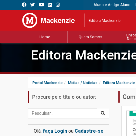
Aluno e Antigo Aluno
Editora Mackenzie
Livro
Home
Quem Somos
Desc
Editora Mackenzi
Portal Mackenzie
Mídias / Notícias
Editora Mackenzie
Comp
Procure pelo título ou autor:
Olá,
faça Login
ou
Cadastre-se