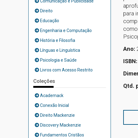
Comunicação e Publicidade
aprof
Direito
para 
compr
Educação
como a
Engenharia e Computação
Psico
História e Filosofia
Ano:
Línguas e Linguística
Psicologia e Saúde
ISBN
Livros com Acesso Restrito
Dime
Coleções
Qtd. 
Academack
Conexão Inicial
Direito Mackenzie
Discovery Mackenzie
Fundamentos Cristãos