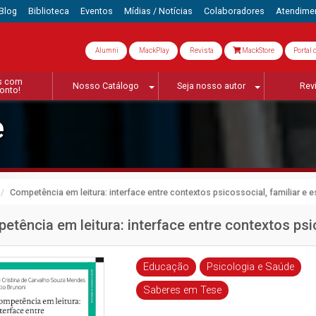
Blog
Biblioteca
Eventos
Mídias / Notícias
Colaboradores
Atendime
Alumni
MackPlay
Revista
MackStore
Portal 
s com
Nosso Catálogo
Seja nosso autor
Rev
onto!
e
Competência em leitura: interface entre contextos psicossocial, familiar e e
etência em leitura: interface entre contextos psic
Educação
Psicologia e Saúde
Saberes em Tese