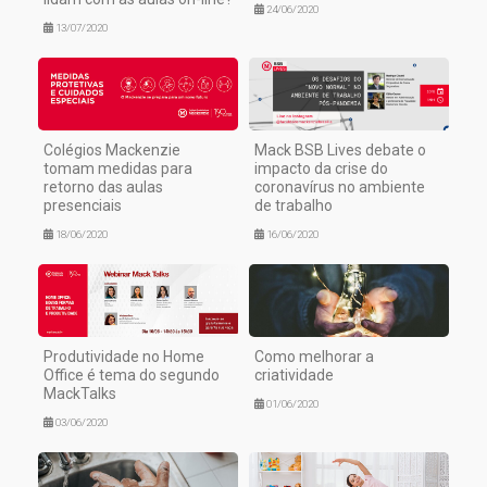
24/06/2020
13/07/2020
Colégios Mackenzie
Mack BSB Lives debate o
tomam medidas para
impacto da crise do
retorno das aulas
coronavírus no ambiente
presenciais
de trabalho
18/06/2020
16/06/2020
Produtividade no Home
Como melhorar a
Office é tema do segundo
criatividade
MackTalks
01/06/2020
03/06/2020