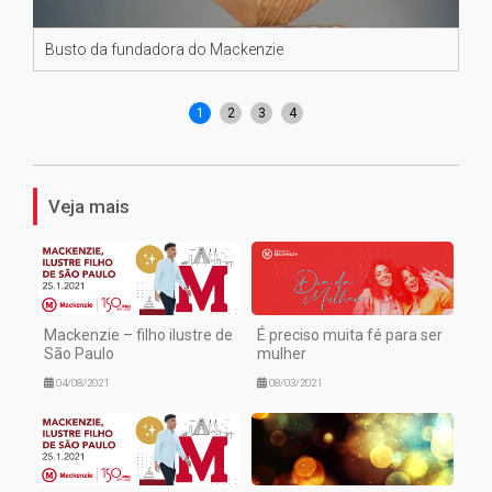
Busto da fundadora do Mackenzie
En
Mac
1
2
3
4
Veja mais
Mackenzie – filho ilustre de
É preciso muita fé para ser
São Paulo
mulher
04/08/2021
08/03/2021