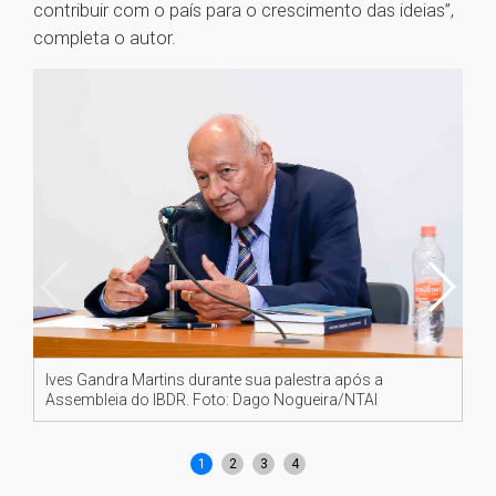
contribuir com o país para o crescimento das ideias”,
completa o autor.
Ives Gandra Martins durante sua palestra após a
Da 
Assembleia do IBDR. Foto: Dago Nogueira/NTAI
Ma
No
1
2
3
4