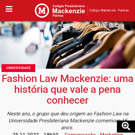
Colégio Mackenzie - Palmas
UNIVERSIDADE
Fashion Law Mackenzie: uma
história que vale a pena
conhecer
Neste ano, o grupo que deu origem ao Fashion Law na
Universidade Presbiteriana Mackenzie comemora 15
anos.
25.11.2022
18h30
Comunicação - Marketing