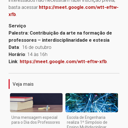
interessados não necessitam fazer inscrição prévia,
basta acessar
https://meet.google.com/wtt-eftw-
xfb
.
Serviço
Palestra: Contribuição da arte na formação de
professores – interdisciplinaridade e estesia
Data
: 16 de outubro
Horário
: 14 às 16h
Link
:
https://meet.google.com/wtt-eftw-xfb
.
1
Veja mais
Uma mensagem especial
Escola de Engenharia
para o Dia dos Professores
realiza 1º Simpósio de
Ensino Multidisciplinar