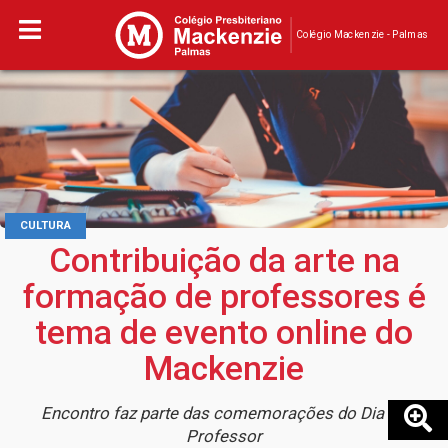
Colégio Mackenzie - Palmas
CULTURA
Contribuição da arte na
formação de professores é
tema de evento online do
Mackenzie
Encontro faz parte das comemorações do Dia do
Professor