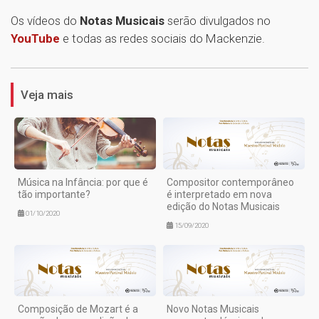
Os vídeos do
Notas Musicais
serão divulgados no
YouTube
e todas as redes sociais do Mackenzie.
1
Veja mais
Música na Infância: por que é
Compositor contemporâneo
tão importante?
é interpretado em nova
edição do Notas Musicais
01/10/2020
15/09/2020
Composição de Mozart é a
Novo Notas Musicais