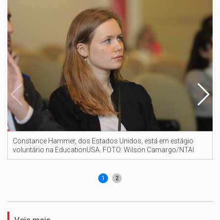
Constance Hammer, dos Estados Unidos, está em estágio
voluntário na EducationUSA. FOTO: Wilson Camargo/NTAI
1
2
Veja mais