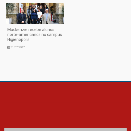
Mackenzie recebe alunos
norte-americanos no campus
Higienópolis
31/07/2017