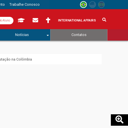
nto
Trabalhe Conosco
INTERNATIONAL AFFAIRS
do Aluno
Notícias
Contatos
utação na Colômbia