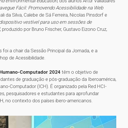
nd environmental education
, dos alunos Artur Valladares
avegue Fácil: Promovendo Acessibilidade na Web
li da Silva, Calebe de Sá Ferreira, Nicolas Pinsdorf e
ispositivo vestível para uso em sessões de
, produzido por Bruno Frischer, Gustavo Eizono Cruz,
 foi a chair da Sessão Principal da Jornada, e a
shop de Acessibilidade.
ón Humano-Computador 2024
têm o objetivo de
tudantes de graduação e pós-graduação da Iberoamérica,
mano-Computador (ICH). É organizado pela Red HCI-
es, pesquisadores e estudantes para aprofundar
H, no contexto dos países ibero-americanos.