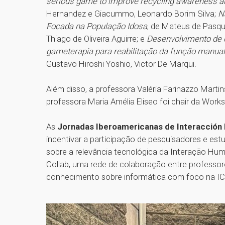
serious game to improve recycling awareness a
Hernandez e Giacummo, Leonardo Borim Silva;
N
Focada na População Idosa
, de Mateus de Pasqua
Thiago de Oliveira Aguirre; e
Desenvolvimento de d
gameterapia para reabilitação da função manual
Gustavo Hiroshi Yoshio, Victor De Marqui.
Além disso, a professora Valéria Farinazzo Martins
professora Maria Amélia Eliseo foi chair da Work
As
Jornadas Iberoamericanas de Interacci
incentivar a participação de pesquisadores e es
sobre a relevância tecnológica da Interação Hu
Collab, uma rede de colaboração entre professor
conhecimento sobre informática com foco na IC