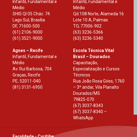
Infantil, Fundamental e
Infantil, Fundamental e
Médio
Médio
SHIS Ql 05 Chác. 74
Qd.108 Norte, Alameda 16
Lago Sul, Brasília
Lote 10 A, Palmas
DF
,
71600-500
TO
,
77006-902
(61) 2106-9000
(63) 3236-5366
(61) 3521-9000
(63) 3236-5340
Agnes – Recife
Escola Técnica Vital
Infantil, Fundamental e
Brasil – Dourados
Médio
Capacitação,
Av. Rui Barbosa, 704
Especialização e Cursos
Graças, Recife
Técnicos
PE
,
52011-040
Rua João Rosa Góes, 1760
(81) 3131-6950
– 3º andar, Vila Planalto
Dourados
/
MS
79825-070
(67) 3037-8343
(67) 3037-8340 –
WhatsApp
Faculdade - Curitiba