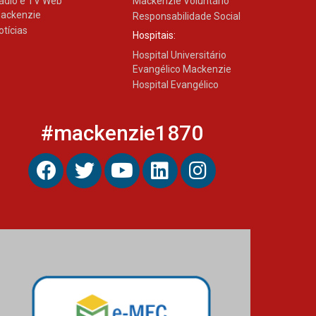
ádio e TV Web
Mackenzie Voluntário
ackenzie
Responsabilidade Social
otícias
Hospitais:
Hospital Universitário
Evangélico Mackenzie
Hospital Evangélico
#mackenzie1870