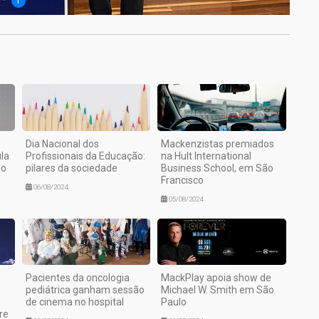
1
Dia Nacional dos
Mackenzistas premiados
la
Profissionais da Educação:
na Hult International
ão
pilares da sociedade
Business School, em São
Francisco
06/08/2024
05/08/2024
Pacientes da oncologia
MackPlay apoia show de
pediátrica ganham sessão
Michael W. Smith em São
de cinema no hospital
Paulo
re