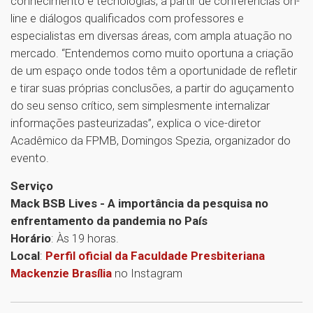
conhecimento e tecnologias, a partir de conferências on-
line e diálogos qualificados com professores e
especialistas em diversas áreas, com ampla atuação no
mercado. “Entendemos como muito oportuna a criação
de um espaço onde todos têm a oportunidade de refletir
e tirar suas próprias conclusões, a partir do aguçamento
do seu senso crítico, sem simplesmente internalizar
informações pasteurizadas”, explica o vice-diretor
Acadêmico da FPMB, Domingos Spezia, organizador do
evento.
Serviço
Mack BSB Lives - A importância da pesquisa no
enfrentamento da pandemia no País
Horário
: Às 19 horas.
Local
:
Perfil oficial da Faculdade Presbiteriana
Mackenzie Brasília
no Instagram
1