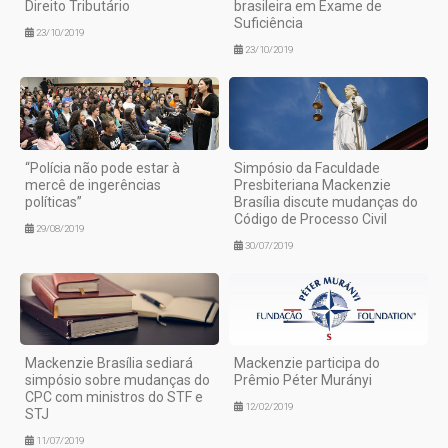
Direito Tributário
brasileira em Exame de
Suficiência
23/10/2019
23/10/2019
“Polícia não pode estar à
Simpósio da Faculdade
mercê de ingerências
Presbiteriana Mackenzie
políticas”
Brasília discute mudanças do
Código de Processo Civil
29/08/2019
30/07/2019
Mackenzie Brasília sediará
Mackenzie participa do
simpósio sobre mudanças do
Prêmio Péter Murányi
CPC com ministros do STF e
12/02/2019
STJ
11/07/2019