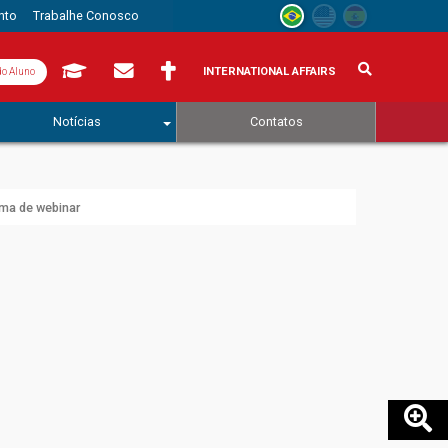
nto
Trabalhe Conosco
INTERNATIONAL AFFAIRS
do Aluno
Notícias
Contatos
ema de webinar