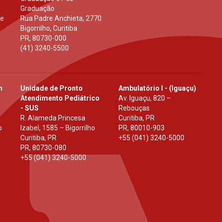
Graduação
 e
Rua Padre Anchieta, 2770
Bigorrilho, Curitiba
PR
,
80730-000
(41) 3240-5500
h
Unidade de Pronto
Ambulatório I - (Iguaçu)
Atendimento Pediátrico
Av. Iguaçu, 820 –
- SUS
Rebouças
R. Alameda Princesa
Curitiba, PR
o
Izabel, 1585 – Bigorrilho
PR
,
80010-903
Curitiba, PR
+55 (041) 3240-5000
PR
,
80730-080
+55 (041) 3240-5000