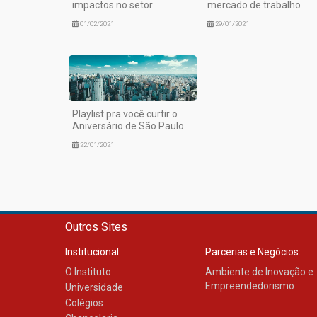
impactos no setor
mercado de trabalho
01/02/2021
29/01/2021
Playlist pra você curtir o
Aniversário de São Paulo
22/01/2021
Outros Sites
Institucional
Parcerias e Negócios:
O Instituto
Ambiente de Inovação e
Empreendedorismo
Universidade
Colégios