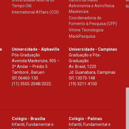
Universidade Aberta do
Centro de Rádio
M
Tempo Útil
Astronomia e Astrofísica
N
Mackenzie
International Affairs (COI)
Coordenadoria de
Fomento à Pesquisa (CFP)
Vitrine Tecnologica
MackPesquisa
le
Universidade - Alphaville
Universidade - Campinas
Pós-Graduação
Graduação e Pós-
Avenida Mackenzie, 905 –
Graduação
2º Andar – Prédio 5
Av. Brasil, 1220
Tamboré , Barueri
Jd. Guanabara, Campinas
SP
,
06460-130
SP
,
13073-148
(11) 3555-2048/2022.
(19) 3211-4100
Colégio - Brasília
Colégio - Palmas
Infantil, Fundamental e
Infantil, Fundamental e