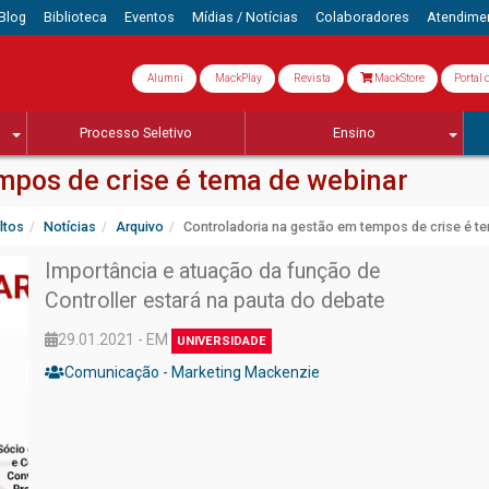
Blog
Biblioteca
Eventos
Mídias / Notícias
Colaboradores
Atendime
Alumni
MackPlay
Revista
MackStore
Portal 
Processo Seletivo
Ensino
mpos de crise é tema de webinar
ltos
Notícias
Arquivo
Controladoria na gestão em tempos de crise é t
Importância e atuação da função de
Controller estará na pauta do debate
29.01.2021 - EM
UNIVERSIDADE
Comunicação - Marketing Mackenzie