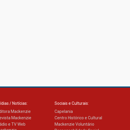
ídias / Notícias:
Sociais e Culturais:
ditora Mackenzie
Capelania
evista Mackenzie
Centro Histórico e Cultural
ádio e TV Web
Mackenzie Voluntário