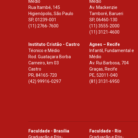
Médio
Médio
Rua Itambé, 145
Av. Mackenzie
Higienópolis, São Paulo
Tamboré, Barueri
SP
,
01239-001
SP
,
06460-130
(11) 2766-7600
(11) 3555-2000
(11) 3121-4600
Instituto Cristão - Castro
Agnes – Recife
Técnico e Médio
Infantil, Fundamental e
Rod. Guataçara Borba
Médio
Carneiro, km 03
Av. Rui Barbosa, 704
Castro
Graças, Recife
PR
,
84165-720
PE
,
52011-040
(42) 99916-0297
(81) 3131-6950
Faculdade - Brasília
Faculdade - Rio
Graduação e Pós-
Graduação e Pós-