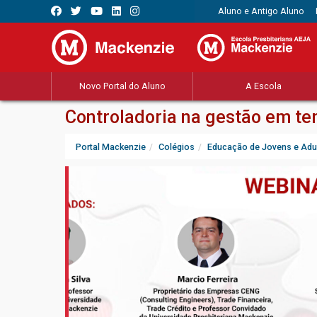
Aluno e Antigo Aluno
Novo Portal do Aluno
A Escola
Controladoria na gestão em te
Portal Mackenzie
Colégios
Educação de Jovens e Adu