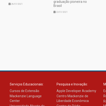
graduação pioneira no
26/01/2021
Brasil
22/01/2021
Serviços Educacionais:
Pesquisa e Inovação:
M
Cursos de Extensão
Apple Developer Academy
E
Mackenzie Language
Centro Mackenzie de
R
Center
Liberdade Econômica
R