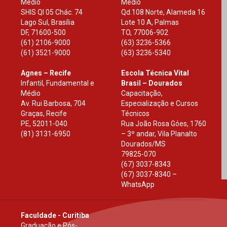
Médio
Médio
SHIS Ql 05 Chác. 74
Qd.108 Norte, Alameda 16
Lago Sul, Brasília
Lote 10 A, Palmas
DF
,
71600-500
TO
,
77006-902
(61) 2106-9000
(63) 3236-5366
(61) 3521-9000
(63) 3236-5340
Agnes – Recife
Escola Técnica Vital
Infantil, Fundamental e
Brasil – Dourados
Médio
Capacitação,
Av. Rui Barbosa, 704
Especialização e Cursos
Graças, Recife
Técnicos
PE
,
52011-040
Rua João Rosa Góes, 1760
(81) 3131-6950
– 3º andar, Vila Planalto
Dourados
/
MS
79825-070
(67) 3037-8343
(67) 3037-8340 –
WhatsApp
Faculdade - Curitiba
Graduação e Pós-