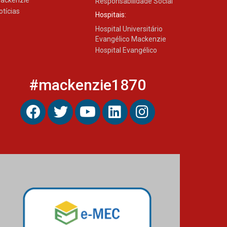
ackenzie
Responsabilidade Social
otícias
Hospitais:
Hospital Universitário
Evangélico Mackenzie
Hospital Evangélico
#mackenzie1870