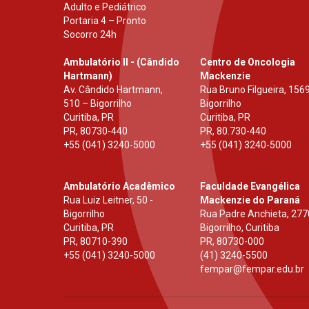
Adulto e Pediátrico
Portaria 4 – Pronto
Socorro 24h
Ambulatório II - (Cândido
Centro de Oncologia
Hartmann)
Mackenzie
Av. Cândido Hartmann,
Rua Bruno Filgueira, 1569
510 – Bigorrilho
Bigorrilho
Curitiba, PR
Curitiba, PR
PR
,
80730-440
PR
,
80.730-440
+55 (041) 3240-5000
+55 (041) 3240-5000
Ambulatório Acadêmico
Faculdade Evangélica
Rua Luiz Leitner, 50 -
Mackenzie do Paraná
Bigorrilho
Rua Padre Anchieta, 277
Curitiba, PR
Bigorrilho, Curitiba
PR
,
80710-390
PR
,
80730-000
+55 (041) 3240-5000
(41) 3240-5500
fempar@fempar.edu.br