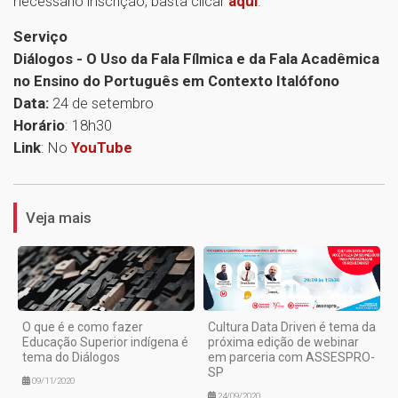
necessário inscrição, basta clicar
aqui
.
Serviço
Diálogos - O Uso da Fala Fílmica e da Fala Acadêmica
no Ensino do Português em Contexto Italófono
Data:
24 de setembro
Horário
: 18h30
Link
: No
YouTube
1
Veja mais
O que é e como fazer
Cultura Data Driven é tema da
Educação Superior indígena é
próxima edição de webinar
tema do Diálogos
em parceria com ASSESPRO-
SP
09/11/2020
24/09/2020